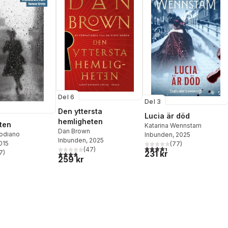
Del 6
Del 3
Den yttersta
Lucia är död
hemligheten
ten
Katarina Wennstam
Dan Brown
Modiano
Inbunden
, 2025
Inbunden
, 2025
2015
(
77
)
4,4
utav 5 stjärnor. Totalt ant
(
47
)
7
)
231 kr
3,8
utav 5 stjärnor. Totalt antal röster:
stjärnor. Totalt antal röster:
259 kr