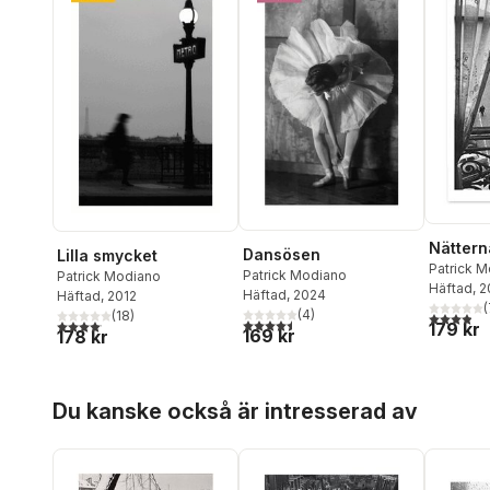
Nättern
Dansösen
Lilla smycket
Patrick 
Patrick Modiano
Patrick Modiano
Häftad
, 
Häftad
, 2024
Häftad
, 2012
(
(
4
)
(
18
)
3,9
utav 5 
4,5
utav 5 stjärnor. Totalt antal röster:
4,1
utav 5 stjärnor. Totalt antal röster:
179 kr
169 kr
178 kr
Hoppa över listan
Du kanske också är intresserad av