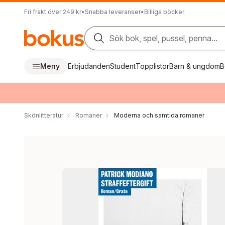
Fri frakt över 249 kr
•
Snabba leveranser
•
Billiga böcker
Sök bok, spel, pussel, penna...
Meny
Erbjudanden
Student
Topplistor
Barn & ungdom
B
Skönlitteratur
Romaner
Moderna och samtida romaner