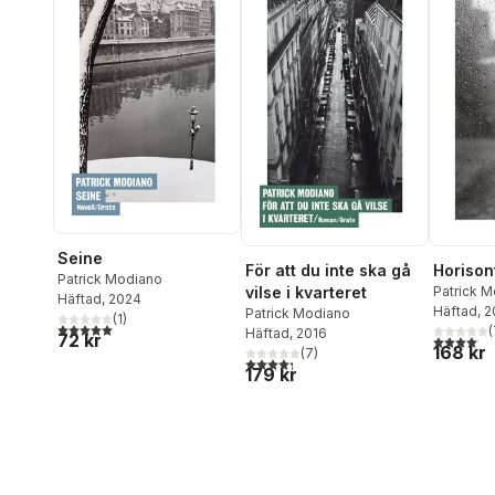
Seine
För att du inte ska gå
Horison
Patrick Modiano
vilse i kvarteret
Patrick 
Häftad
, 2024
Häftad
, 
Patrick Modiano
(
1
)
5,0
utav 5 stjärnor. Totalt antal röster:
(
Häftad
, 2016
72 kr
4,1
utav 5 
168 kr
(
7
)
4,3
utav 5 stjärnor. Totalt antal röster:
179 kr