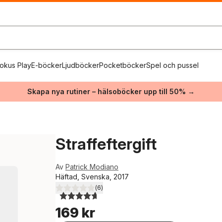
okus Play
E-böcker
Ljudböcker
Pocketböcker
Spel och pussel
Skapa nya rutiner – hälsoböcker upp till 50% →
Straffeftergift
Av
Patrick Modiano
Häftad, Svenska, 2017
(
6
)
4,7
utav 5 stjärnor. Totalt antal röster:
169 kr