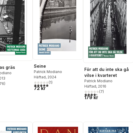
Seine
as gräs
För att du inte ska gå
Patrick Modiano
Modiano
vilse i kvarteret
Häftad
, 2024
2013
Patrick Modiano
(
1
)
76
)
5,0
utav 5 stjärnor. Totalt antal röster:
stjärnor. Totalt antal röster:
Häftad
, 2016
72 kr
(
7
)
4,3
utav 5 stjärnor. Totalt ant
179 kr