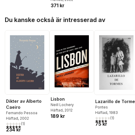
371 kr
Hoppa över listan
Du kanske också är intresserad av
Lisbon
Dikter av Alberto
Lazarillo de Torm
Neill Lochery
Caeiro
Pontes
Häftad
, 2012
Häftad
, 1983
Fernando Pessoa
189 kr
(
1
)
Häftad
, 2002
4,0
utav 5 stjärnor. Tota
75 kr
(
1
)
5,0
utav 5 stjärnor. Totalt antal röster:
234 kr