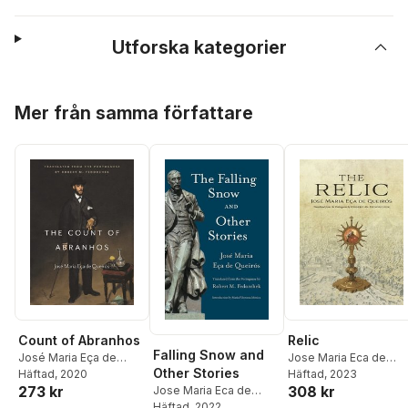
Utforska kategorier
Hoppa över listan
Mer från samma författare
Count of Abranhos
Relic
Falling Snow and
José Maria Eça de
Jose Maria Eca de
Other Stories
Queirós
Häftad
, 2020
Queiros
Häftad
, 2023
273 kr
308 kr
Jose Maria Eca de
Queiros
Häftad
, 2022