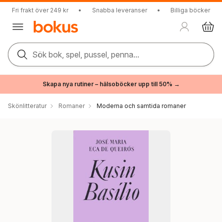
Fri frakt över 249 kr
•
Snabba leveranser
•
Billiga böcker
Sök bok, spel, pussel, penna...
Skapa nya rutiner – hälsoböcker upp till 50% →
Skönlitteratur
Romaner
Moderna och samtida romaner