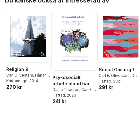
Du kanske också är intresserad av
Religion 9
Social Omsorg 1
Carl Olivestam
,
Håkan
Carl E. Olivestam
,
Dian
Psykosocialt
Thorsén
Kartonnage
, 2014
Thorzén
Häftad
, 2021
,
Håkan
arbete bland barn
270 kr
291 kr
Thorsén
och ungdomar
Diana Thorzén
,
Carl E.
Olivestam
Häftad
, 2023
,
Håkan
241 kr
Thorsén