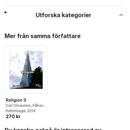
Utforska kategorier
Hoppa över listan
Mer från samma författare
Religion 9
Carl Olivestam
,
Håkan
Thorsén
Kartonnage
, 2014
270 kr
Hoppa över listan