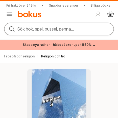
Fri frakt över 249 kr
•
Snabba leveranser
•
Billiga böcker
Sök bok, spel, pussel, penna...
Skapa nya rutiner – hälsoböcker upp till 50% →
Filosofi och religion
Religion och tro