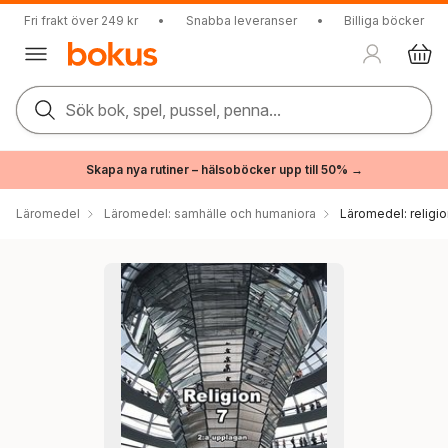
Fri frakt över 249 kr
•
Snabba leveranser
•
Billiga böcker
Sök bok, spel, pussel, penna...
Skapa nya rutiner – hälsoböcker upp till 50% →
Läromedel
Läromedel: samhälle och humaniora
Läromedel: religi