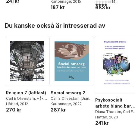
241 kr
Thorsén
Mimmi Eriksson
Kartonnage
, 2015
,
Stig
(
14
)
aktualisterad
3,9
utav 5 stjärnor. Tota
187 kr
683 kr
Lindholm
handbok i
kyrkokunskap
Hoppa över listan
Du kanske också är intresserad av
Social omsorg 2
Religion 7 (lättläst)
Carl E Olivestam
,
Diana
Carl E Olivestam
,
Håkan
Psykosocialt
Thorzén
Kartonnage
,
Håkan
, 2022
Thorsén
Häftad
, 2012
arbete bland barn
287 kr
270 kr
Thorsén
och ungdomar
Diana Thorzén
,
Carl E.
Olivestam
Häftad
, 2023
,
Håkan
241 kr
Thorsén