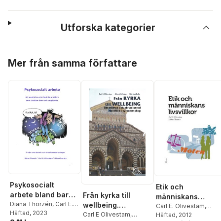
Utforska kategorier
Hoppa över listan
Mer från samma författare
Psykosocialt
Etik och
arbete bland barn
Från kyrka till
människans
och ungdomar
Diana Thorzén
,
Carl E.
wellbeing.
livsvillkor
Carl E. Olivestam
,
Olivestam
Häftad
, 2023
,
Håkan
Omarbetad och
Carl E Olivestam
,
Håkan Thorsén
Häftad
, 2012