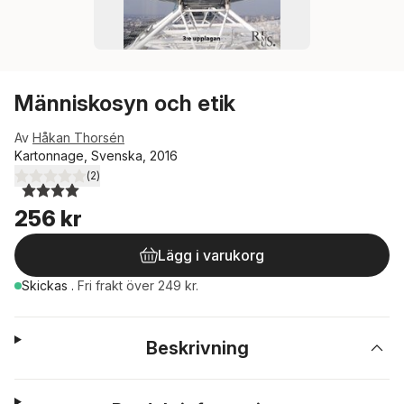
Människosyn och etik
Av
Håkan Thorsén
Kartonnage, Svenska, 2016
(
2
)
4,0
utav 5 stjärnor. Totalt antal röster:
256 kr
Lägg i varukorg
Skickas
.
Fri frakt över 249 kr.
Beskrivning