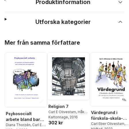
Produktinformation
Utforska kategorier
Hoppa över listan
Mer från samma författare
Religion 7
Carl E Olivestam
,
Håkan
Värdegrund i
Psykosocialt
Thorsén
Kartonnage
, 2016
förskola-skola-
arbete bland barn
302 kr
fritidshem
Carl Eber Olivestam
,
och ungdomar
Diana Thorzén
,
Carl E.
Håkan Thorsén
Häftad
, 2022