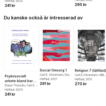
Olivestam
Häftad
, 2023
,
Håkan
295 kr
241 kr
Thorsén
Hoppa över listan
Du kanske också är intresserad av
Social Omsorg 1
Religion 7 (lättläst
Carl E. Olivestam
,
Diana
Carl E Olivestam
,
Håka
Psykosocialt
Thorzén
Häftad
, 2021
,
Håkan
Thorsén
Häftad
, 2012
arbete bland barn
291 kr
270 kr
Thorsén
och ungdomar
Diana Thorzén
,
Carl E.
Olivestam
Häftad
, 2023
,
Håkan
241 kr
Thorsén