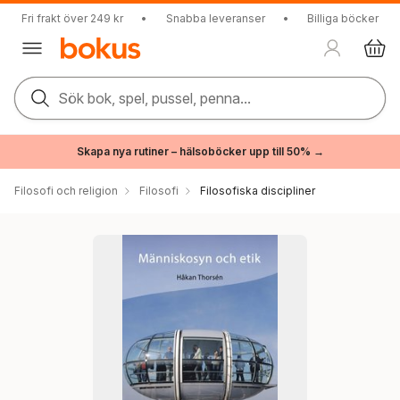
Fri frakt över 249 kr
•
Snabba leveranser
•
Billiga böcker
Sök bok, spel, pussel, penna...
Skapa nya rutiner – hälsoböcker upp till 50% →
Filosofi och religion
Filosofi
Filosofiska discipliner