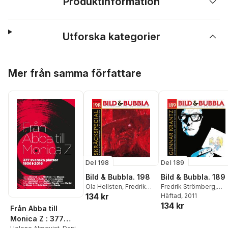
Produktinformation
Utforska kategorier
Hoppa över listan
Mer från samma författare
Del 198
Del 189
Bild & Bubbla. 198
Bild & Bubbla. 189
Ola Hellsten
,
Fredrik
Fredrik Strömberg
,
134 kr
Strömberg
,
Natalia
David Haglund
Häftad
, 2011
,
Daniel
134 kr
Batista
,
Anders
Atterbom
Från Abba till
Lundgren
,
Nisse
Monica Z : 377
Lindberg
,
Axel