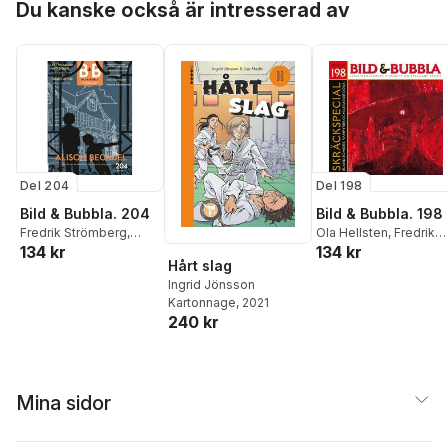
Du kanske också är intresserad av
Del 204
Del 198
Bild & Bubbla. 204
Bild & Bubbla. 198
Fredrik Strömberg
,
Ola Hellsten
,
Fredrik
134 kr
134 kr
Martina Strolz
,
Olivia
Strömberg
,
Natalia
Hårt slag
Skjöld
,
Elise Rosberg
,
Batista
,
Anders
Ingrid Jönsson
Anders Lundgren
,
Lundgren
,
Nisse
Kartonnage
, 2021
Thomas Karlsson
,
Lindberg
,
Axel
240 kr
Ingrid Brubaker
,
Morten
Trumpfheller
,
Øyvind
Harper
,
Nisse Lindberg
,
Holen
,
Daniel Atterbo
Daniel Atterbom
,
Xavier
Hans Holm
,
Erik
Petitfrère
,
David
Sundblom
,
Lars Krantz
Haglund
,
Jamil Mani
Stefan Niklasson
,
Stef
Mina sidor
Gaines
,
Martina Strolz