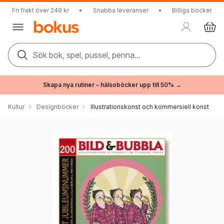
Fri frakt över 249 kr
•
Snabba leveranser
•
Billiga böcker
Sök bok, spel, pussel, penna...
Skapa nya rutiner – hälsoböcker upp till 50% →
Kultur
Designböcker
Illustrationskonst och kommersiell konst