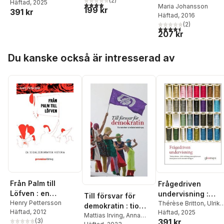
(
2
)
Holmberg
Häftad
, 2025
,
Maria
undersökande
4,0
utav 5 stjärnor. Totalt antal röster:
Maria Johansson
199 kr
391 kr
Johansson
,
Patrik
arbetssätt i
Häftad
, 2016
Johansson
,
Kenneth
historia,
(
2
)
4,5
utav 5 stjärnor. Tota
Nordgren
207 kr
religionskunskap
och
Hoppa över listan
samhällskunskap
Du kanske också är intresserad av
Från Palm till
Frågedriven
Löfven : en
undervisning :
Till försvar för
socialdemokratisk
Henry Pettersson
Metodik för
Thérèse Britton
,
Ulrik
demokratin : tio
Häftad
, 2012
Holmberg
Häftad
, 2025
,
Maria
historia
undersökande
tekniker vi måste
Mattias Irving
,
Anna
(
3
)
391 kr
Johansson
,
Patrik
arbetssätt i