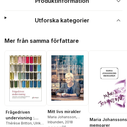
Produktinformation
Utforska kategorier
Hoppa över listan
Mer från samma författare
Mitt livs mirakler
Frågedriven
Maria Johansson
,
undervisning :
Maria Johanssons
Birger Thureson
Inbunden
, 2018
Metodik för
Thérèse Britton
,
Ulrik
memoarer