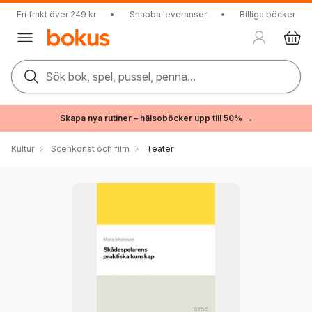
Fri frakt över 249 kr
•
Snabba leveranser
•
Billiga böcker
Sök bok, spel, pussel, penna...
Skapa nya rutiner – hälsoböcker upp till 50% →
Kultur
Scenkonst och film
Teater