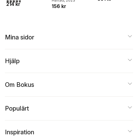
4,7
utav 5 stjärnor. Totalt antal röster:
Ardin
Häftad
, 2023
bekämpa
214 kr
Johansson
,
Kenneth
156 kr
historia,
Nordgren
religionskunskap
och
samhällskunskap
Mina sidor
Hjälp
Om Bokus
Populärt
Inspiration