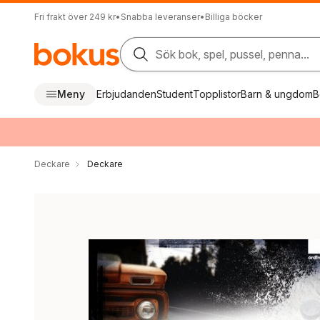
Fri frakt över 249 kr
•
Snabba leveranser
•
Billiga böcker
Sök bok, spel, pussel, penna...
Meny
Erbjudanden
Student
Topplistor
Barn & ungdom
B
Deckare
Deckare