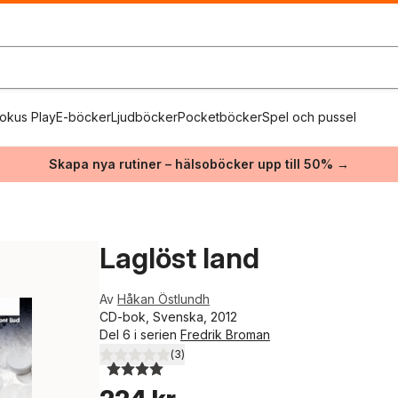
okus Play
E-böcker
Ljudböcker
Pocketböcker
Spel och pussel
Skapa nya rutiner – hälsoböcker upp till 50% →
Laglöst land
Av
Håkan Östlundh
CD-bok, Svenska, 2012
Del 6 i serien
Fredrik Broman
(
3
)
4,0
utav 5 stjärnor. Totalt antal röster: