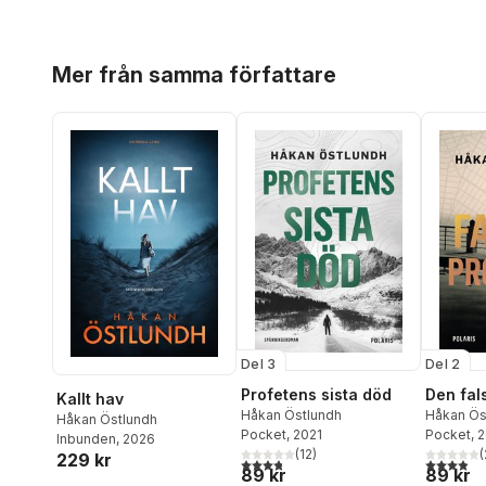
Hoppa över listan
Mer från samma författare
Del 3
Del 2
Profetens sista död
Den fal
Kallt hav
Håkan Östlundh
Håkan Ös
Håkan Östlundh
Pocket
, 2021
Pocket
, 
Inbunden
, 2026
(
12
)
(
229 kr
3,8
utav 5 stjärnor. Totalt antal röster:
3,9
utav 5 
89 kr
89 kr