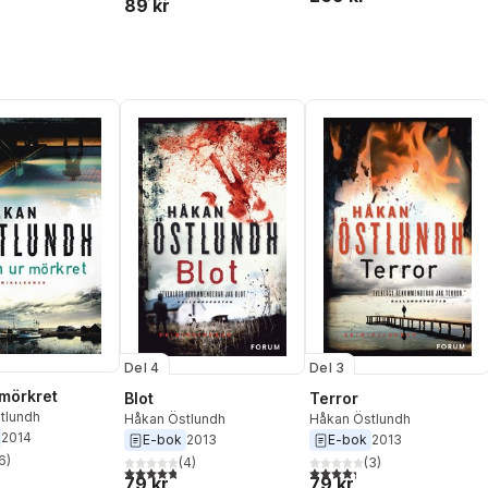
89 kr
Del 4
Del 3
mörkret
Blot
Terror
tlundh
Håkan Östlundh
Håkan Östlundh
2014
E-bok
2013
E-bok
2013
6
)
(
4
)
(
3
)
stjärnor. Totalt antal röster:
4,8
utav 5 stjärnor. Totalt antal röster:
4,3
utav 5 stjärnor. Totalt ant
79 kr
79 kr