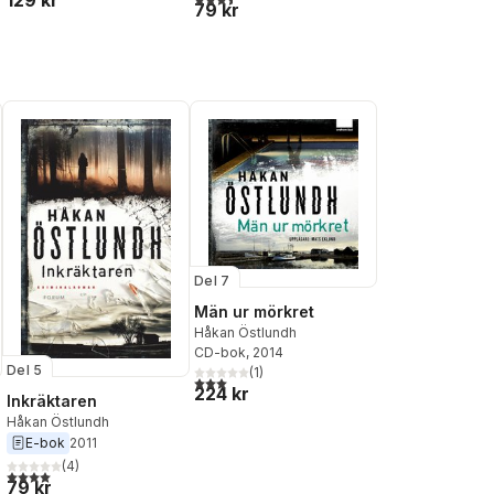
129 kr
79 kr
Del 7
Män ur mörkret
Håkan Östlundh
CD-bok
, 2014
Del 5
(
1
)
3,0
utav 5 stjärnor. Totalt antal röster:
224 kr
Inkräktaren
Håkan Östlundh
E-bok
2011
(
4
)
4,0
utav 5 stjärnor. Totalt antal röster:
al röster:
79 kr