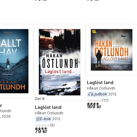
Laglöst land
Håkan Östlundh
Ljudbok
2012
Del 6
(
17
)
3,9
utav 5 stjärnor. Totalt ant
v
169 kr
Laglöst land
tlundh
Håkan Östlundh
, 2026
E-bok
2012
(
5
)
4,2
utav 5 stjärnor. Totalt antal röster:
79 kr