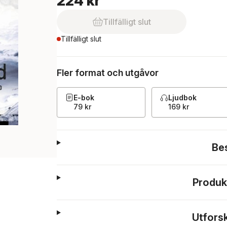
224 kr
Tillfälligt slut
Tillfälligt slut
Fler format och utgåvor
E-bok
Ljudbok
79 kr
169 kr
Be
Produk
Utfors