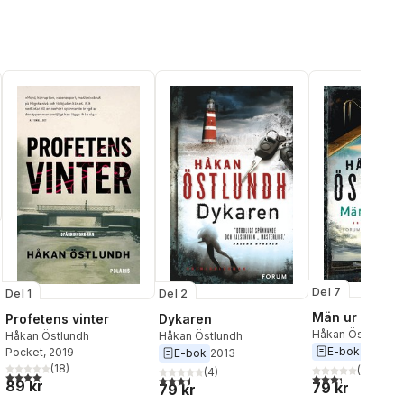
Del 7
Del 1
Del 2
al röster:
Män ur mörkre
Profetens vinter
Dykaren
Håkan Östlundh
Håkan Östlundh
Håkan Östlundh
E-bok
2014
Pocket
, 2019
E-bok
2013
(
18
)
(
6
)
(
4
)
4,1
utav 5 stjärnor. Totalt antal röster:
3,3
utav 5 stjärnor
3,5
utav 5 stjärnor. Totalt antal röster:
89 kr
79 kr
79 kr