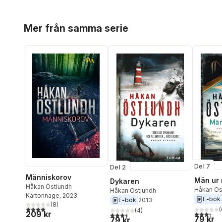
Hoppa över listan
Mer från samma serie
Del 7
Del 2
Människorov
Män ur 
Dykaren
Håkan Östlundh
Håkan Ös
Håkan Östlundh
Kartonnage
, 2023
E-bok
E-bok
2013
(
8
)
4,0
utav 5 stjärnor. Totalt antal röster:
(
(
4
)
209 kr
3,3
utav 5 
3,5
utav 5 stjärnor. Totalt antal röster:
79 kr
79 kr