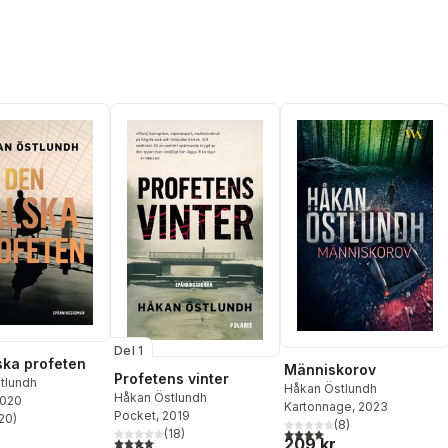
Del 1
ska profeten
Människorov
Profetens vinter
tlundh
Håkan Östlundh
Håkan Östlundh
2020
Kartonnage
, 2023
Pocket
, 2019
20
)
(
8
)
stjärnor. Totalt antal röster:
4,0
utav 5 stjärnor. Totalt ant
(
18
)
4,1
utav 5 stjärnor. Totalt antal röster:
209 kr