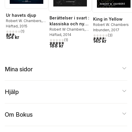
Ur havets djup
Berättelser i svart :
King in Yellow
Robert W. Chambers
,
klassiska och nya
Robert W. Chambers
Irvin S. Cobb
Häftad
, 2015
skräckhistorier
Robert W Chambers
,
Inbunden
, 2017
(
1
)
3,0
utav 5 stjärnor. Totalt antal röster:
William Hope Hodgson
Häftad
, 2014
,
(
3
)
154 kr
4,3
utav 5 stjärnor. Tota
Gustav Meyrink
(
1
)
,
Edgar
145 kr
5,0
utav 5 stjärnor. Totalt antal röster:
188 kr
Allan Poe
,
Johan
Theorin
,
Sven Christer
Swahn
,
Per Jorner
,
Daniel Bernhoff
Mina sidor
Hjälp
Om Bokus