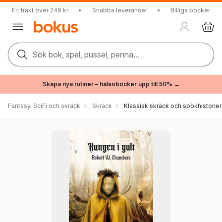
Fri frakt över 249 kr
•
Snabba leveranser
•
Billiga böcker
Sök bok, spel, pussel, penna...
Skapa nya rutiner – hälsoböcker upp till 50% →
Fantasy, SciFi och skräck
Skräck
Klassisk skräck och spökhistorier