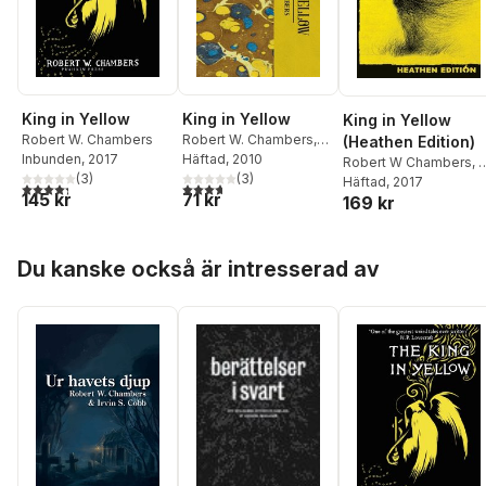
King in Yellow
King in Yellow
King in Yellow
Robert W. Chambers
Robert W. Chambers
,
(Heathen Edition)
Inbunden
, 2017
David Stuart Davies
Häftad
, 2010
Robert W Chambers
,
(
3
)
(
3
)
P Lovecraft
Häftad
, 2017
,
Sheridan
4,3
utav 5 stjärnor. Totalt antal röster:
3,7
utav 5 stjärnor. Totalt antal röster:
145 kr
71 kr
169 kr
Cleland
Hoppa över listan
Du kanske också är intresserad av