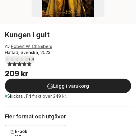
Kungen i gult
Av
Robert W. Chambers
Häftad, Svenska, 2023
(
3
)
5,0
utav 5 stjärnor. Totalt antal röster:
209 kr
Lägg i varukorg
Skickas
.
Fri frakt över 249 kr.
Fler format och utgåvor
E-bok