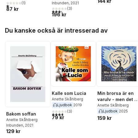
144 kr
Inbunden
, 2021
(
1
)
1,0
utav 5 stjärnor. Totalt antal röster:
87 kr
(
3
)
3,3
utav 5 stjärnor. Totalt antal röster:
196 kr
Hoppa över listan
Du kanske också är intresserad av
Kalle som Lucia
Min brorsa är en
Anette Skåhlberg
varulv - men det ä
Ljudbok
2019
bara jag som fatta
Anette Skåhlberg
Ljudbok
2025
(
3
)
det
Bakom soffan
3,7
utav 5 stjärnor. Totalt antal röster:
79 kr
159 kr
Anette Skåhlberg
Inbunden
, 2021
129 kr