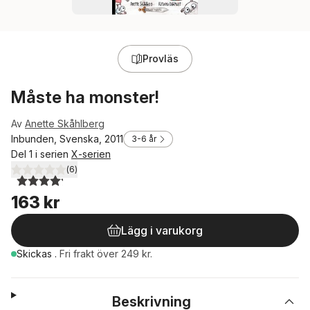
Provläs
Måste ha monster!
Av
Anette Skåhlberg
Inbunden, Svenska, 2011
3-6 år
Del 1 i serien
X-serien
(
6
)
4,2
utav 5 stjärnor. Totalt antal röster:
163 kr
Lägg i varukorg
Skickas
.
Fri frakt över 249 kr.
Beskrivning