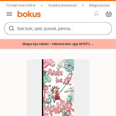
Fri frakt över 249 kr
•
Snabba leveranser
•
Billiga böcker
Sök bok, spel, pussel, penna...
Skapa nya rutiner – hälsoböcker upp till 50% →