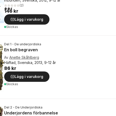
Inbunden, Svenska, 2012, 9-12 år
(
2
)
2,5
utav 5 stjärnor. Totalt antal röster:
146 kr
Lägg i varukorg
Skickas
Del 1 - De underjordiska
En boll begraven
Av
Anette Skåhlberg
Häftad, Svenska, 2013, 9-12 år
86 kr
Lägg i varukorg
Skickas
Del 2 - De Underjordiska
Underjordens förbannelse