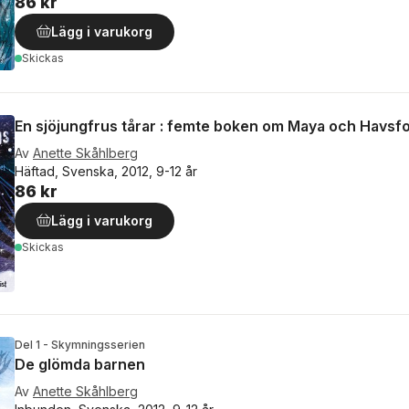
86 kr
Lägg i varukorg
Skickas
En sjöjungfrus tårar : femte boken om Maya och Havsfo
Av
Anette Skåhlberg
Häftad, Svenska, 2012, 9-12 år
86 kr
Lägg i varukorg
Skickas
Del 1 - Skymningsserien
De glömda barnen
Av
Anette Skåhlberg