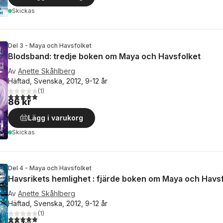
Skickas
Del 3 - Maya och Havsfolket
Blodsband: tredje boken om Maya och Havsfolket
Av
Anette Skåhlberg
Häftad, Svenska, 2012, 9-12 år
(
1
)
5,0
utav 5 stjärnor. Totalt antal röster:
86 kr
Lägg i varukorg
Skickas
Del 4 - Maya och Havsfolket
Havsrikets hemlighet : fjärde boken om Maya och Havs
Av
Anette Skåhlberg
Häftad, Svenska, 2012, 9-12 år
(
1
)
5,0
utav 5 stjärnor. Totalt antal röster: