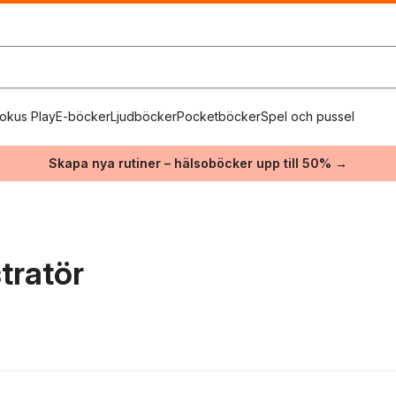
okus Play
E-böcker
Ljudböcker
Pocketböcker
Spel och pussel
Skapa nya rutiner – hälsoböcker upp till 50% →
stratör