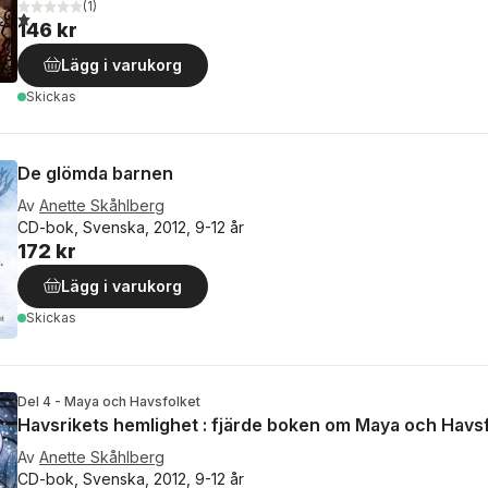
(
1
)
1,0
utav 5 stjärnor. Totalt antal röster:
146 kr
Lägg i varukorg
Skickas
De glömda barnen
Av
Anette Skåhlberg
CD-bok, Svenska, 2012, 9-12 år
172 kr
Lägg i varukorg
Skickas
Del 4 - Maya och Havsfolket
Havsrikets hemlighet : fjärde boken om Maya och Havs
Av
Anette Skåhlberg
CD-bok, Svenska, 2012, 9-12 år