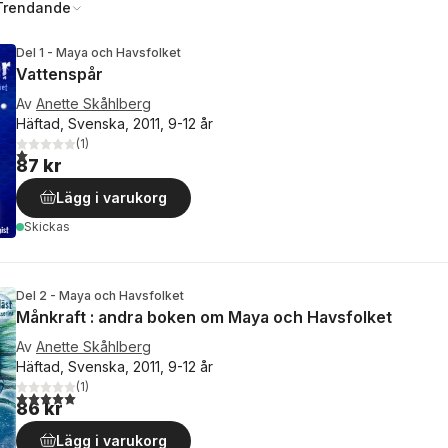
Trendande
Del 1 - Maya och Havsfolket
Vattenspår
Av
Anette Skåhlberg
Häftad, Svenska, 2011, 9-12 år
(
1
)
1,0
utav 5 stjärnor. Totalt antal röster:
87 kr
Lägg i varukorg
Skickas
Del 2 - Maya och Havsfolket
Månkraft : andra boken om Maya och Havsfolket
Av
Anette Skåhlberg
Häftad, Svenska, 2011, 9-12 år
(
1
)
5,0
utav 5 stjärnor. Totalt antal röster:
86 kr
Lägg i varukorg