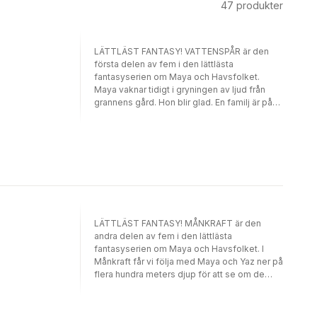
47
produkter
LÄTTLÄST FANTASY! VATTENSPÅR är den
första delen av fem i den lättlästa
fantasyserien om Maya och Havsfolket.
Maya vaknar tidigt i gryningen av ljud från
grannens gård. Hon blir glad. En familj är på
väg att flytta in! Det är över ett år sedan
någon bodde i grannhuset. Men vad är det
med tolvårige Yaz och hans familj? Varför
badar de i havet mitt i natten? Varför slår det
gnistor i vattnet vid deras brygga? "En riktigt
bra fantasy som med sin korta, luftiga text
och uttrycksfulla bilder drar ner läsaren under
vattnet och upp igen kippande efter andan."
/Maria Redström Norrman, Varbergsposten
LÄTTLÄST FANTASY! MÅNKRAFT är den
"Illustrationerna är fantastiska, texten luftig
andra delen av fem i den lättlästa
med korta stycken. Böckerna passar alldeles
fantasyserien om Maya och Havsfolket. I
utmärkt till nyanlända elever eller elever med
Månkraft får vi följa med Maya och Yaz ner på
läs- och skrivsvårigheter." /Bookis "Både jag
flera hundra meters djup för att se om de
och min 11-åring känner av flödet i själva
klarar det svåra prov de utsätts för. Men
texten. Detta tillsammans med dramatiken
kommer de att klara det, kommer Maya att
och de övernaturliga inslagen tror jag kan ge
överleva? Det är dags att samla kraft. Yaz går