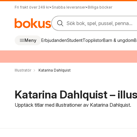
Fri frakt över 249 kr
•
Snabba leveranser
•
Billiga böcker
Sök bok, spel, pussel, penna...
Meny
Erbjudanden
Student
Topplistor
Barn & ungdom
B
Illustratör
Katarina Dahlquist
Katarina Dahlquist – illu
Upptäck titlar med illustrationer av Katarina Dahlquist.
Hoppa över filtreringsmeny