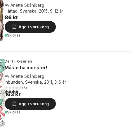
Av
Anette Skåhlberg
Häftad, Svenska, 2015, 9-12 år
86 kr
Lägg i varukorg
Skickas
Del 1 - X-serien
Måste ha monster!
Av
Anette Skåhlberg
Inbunden, Svenska, 2011, 3-6 år
(
6
)
4,2
utav 5 stjärnor. Totalt antal röster:
163 kr
Lägg i varukorg
Skickas