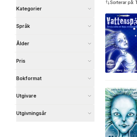
Sorterar på:
Kategorier
Böcker
Språk
Barn och ungdom
32
Visa fler
Ålder
Visa fler
Pris
Bokformat
Utgivare
Utgivningsår