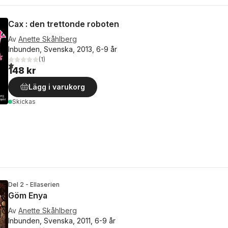
Cax : den trettonde roboten
Av
Anette Skåhlberg
Inbunden, Svenska, 2013, 6-9 år
(
1
)
1,0
utav 5 stjärnor. Totalt antal röster:
148 kr
Lägg i varukorg
Skickas
Del 2 - Ellaserien
Göm Enya
Av
Anette Skåhlberg
Inbunden, Svenska, 2011, 6-9 år