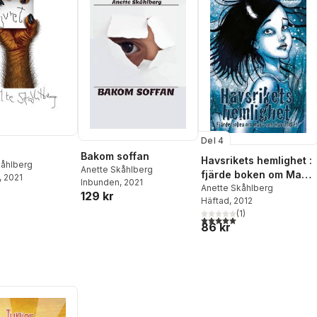
Del 4
Bakom soffan
Havsrikets hemlighet :
kåhlberg
Anette Skåhlberg
fjärde boken om Maya
, 2021
Inbunden
, 2021
och Havsfolket
Anette Skåhlberg
129 kr
Häftad
, 2012
(
1
)
5,0
utav 5 stjärnor. Totalt ant
86 kr