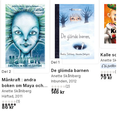
Kalle som Luc
Anette Skåhlberg
Del 1
Ljudbok
2019
De glömda barnen
Del 2
(
3
)
3,7
utav 5 stjärnor
Anette Skåhlberg
79 kr
Månkraft : andra
Inbunden
, 2012
boken om Maya och
(
2
)
2,5
utav 5 stjärnor. Totalt antal röster:
Havsfolket
Anette Skåhlberg
146 kr
Häftad
, 2011
(
1
)
5,0
utav 5 stjärnor. Totalt antal röster:
86 kr