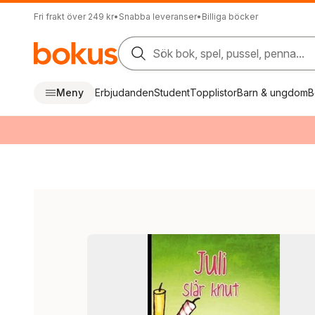
Fri frakt över 249 kr
•
Snabba leveranser
•
Billiga böcker
Sök bok, spel, pussel, penna...
Meny
Erbjudanden
Student
Topplistor
Barn & ungdom
B