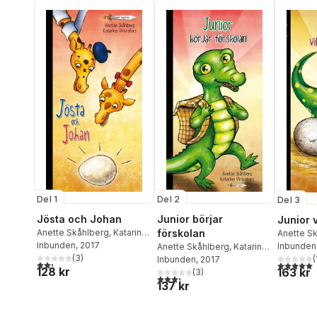
Del 1
Del 2
Del 3
Jösta och Johan
Junior börjar
Junior v
Anette Skåhlberg
,
Katarina
förskolan
Anette S
Vintrafors
Inbunden
, 2017
Inbunden
Anette Skåhlberg
,
Katarina
(
3
)
(
Vintrafors
Inbunden
, 2017
2,3
utav 5 stjärnor. Totalt antal röster:
5,0
utav 5 
128 kr
163 kr
(
3
)
3,3
utav 5 stjärnor. Totalt antal röster:
137 kr