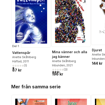
Del 1
Djuret
Mina vänner och alla
Vattenspår
Anette S
jag känner
Anette Skåhlberg
Inbunden
Anette Skåhlberg
Häftad
, 2011
144 kr
Inbunden
, 2021
(
1
)
1,0
utav 5 stjärnor. Totalt antal röster:
87 kr
(
3
)
3,3
utav 5 stjärnor. Totalt antal röster:
196 kr
Hoppa över listan
Mer från samma serie