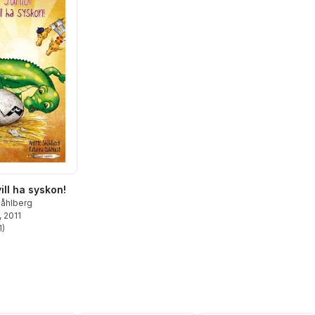
ill ha syskon!
kåhlberg
, 2011
1
)
stjärnor. Totalt antal röster: