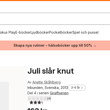
okus Play
E-böcker
Ljudböcker
Pocketböcker
Spel och pussel
Skapa nya rutiner – hälsoböcker upp till 50% →
Juli slår knut
Av
Anette Skåhlberg
Inbunden, Svenska, 2013
3-6 år
Del 4 i serien
Giraffserien
(
4
)
3,3
utav 5 stjärnor. Totalt antal röster: