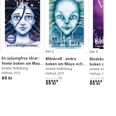
Del 2
Del 3
En sjöjungfrus tårar :
Månkraft : andra
Blodsband: tr
femte boken om Maya
boken om Maya och
boken om May
och Havsfolket
Anette Skåhlberg
Havsfolket
Anette Skåhlberg
Havsfolket
Anette Skåhlberg
Häftad
, 2012
Häftad
, 2011
Häftad
, 2012
86 kr
(
1
)
(
1
)
al röster:
5,0
utav 5 stjärnor. Totalt antal röster:
5,0
utav 5 stjärnor.
86 kr
86 kr