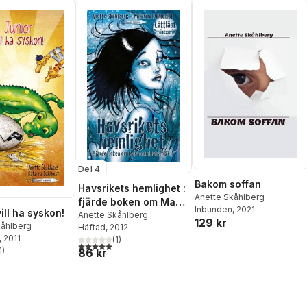
Del 4
Bakom soffan
Havsrikets hemlighet :
Anette Skåhlberg
fjärde boken om Maya
Inbunden
, 2021
ill ha syskon!
och Havsfolket
Anette Skåhlberg
129 kr
kåhlberg
Häftad
, 2012
, 2011
(
1
)
5,0
utav 5 stjärnor. Totalt antal röster:
1
)
86 kr
stjärnor. Totalt antal röster: