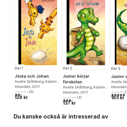
Del 1
Del 2
Del 3
Jösta och Johan
Junior börjar
Junior v
Anette Skåhlberg
,
Katarina
förskolan
Anette S
Vintrafors
Inbunden
, 2017
Inbunden
Anette Skåhlberg
,
Katarina
(
3
)
(
Vintrafors
Inbunden
, 2017
2,3
utav 5 stjärnor. Totalt antal röster:
5,0
utav 5 
128 kr
163 kr
(
3
)
3,3
utav 5 stjärnor. Totalt antal röster:
137 kr
Hoppa över listan
Du kanske också är intresserad av