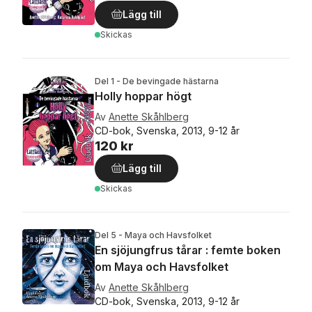
Lägg till
Skickas
Del 1 - De bevingade hästarna
Holly hoppar högt
Av
Anette Skåhlberg
CD-bok, Svenska, 2013, 9-12 år
120 kr
Lägg till
Skickas
Del 5 - Maya och Havsfolket
En sjöjungfrus tårar : femte boken
om Maya och Havsfolket
Av
Anette Skåhlberg
CD-bok, Svenska, 2013, 9-12 år