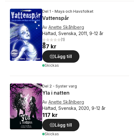
Del 1 - Maya och Havsfolket
Vattenspår
Av
Anette Skåhlberg
Häftad, Svenska, 2011, 9-12 år
(
1
)
1,0
utav 5 stjärnor. Totalt antal röster:
87 kr
Lägg till
Skickas
Del 2 - Syster varg
Yla i natten
Av
Anette Skåhlberg
Häftad, Svenska, 2020, 9-12 år
117 kr
Lägg till
Skickas