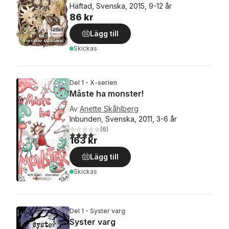
Häftad, Svenska, 2015, 9-12 år
86 kr
Lägg till
Skickas
Del 1 - X-serien
Måste ha monster!
Av
Anette Skåhlberg
Inbunden, Svenska, 2011, 3-6 år
(
6
)
4,2
utav 5 stjärnor. Totalt antal röster:
163 kr
Lägg till
Skickas
Del 1 - Syster varg
Syster varg