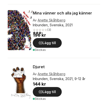
Mina vänner och alla jag känner
Av
Anette Skåhlberg
Inbunden, Svenska, 2021
(
3
)
3,3
utav 5 stjärnor. Totalt antal röster:
196 kr
Lägg till
Skickas
Djuret
Av
Anette Skåhlberg
Inbunden, Svenska, 2021, 9-12 år
144 kr
Lägg till
Skickas