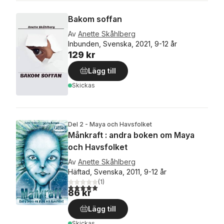
Bakom soffan
Av
Anette Skåhlberg
Inbunden, Svenska, 2021, 9-12 år
129 kr
Lägg till
Skickas
Del 2 - Maya och Havsfolket
Månkraft : andra boken om Maya
och Havsfolket
Av
Anette Skåhlberg
Häftad, Svenska, 2011, 9-12 år
(
1
)
5,0
utav 5 stjärnor. Totalt antal röster:
86 kr
Lägg till
Skickas