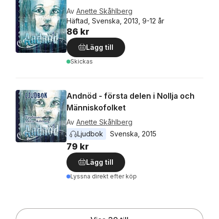
Av
Anette Skåhlberg
Häftad, Svenska, 2013, 9-12 år
86 kr
Lägg till
Skickas
Andnöd - första delen i Nollja och
Människofolket
Av
Anette Skåhlberg
Ljudbok
Svenska
, 
2015
79 kr
Lägg till
Lyssna direkt efter köp