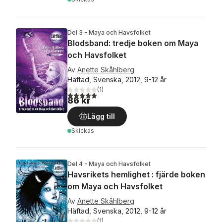
Del 3 - Maya och Havsfolket
Blodsband: tredje boken om Maya
och Havsfolket
Av
Anette Skåhlberg
Häftad, Svenska, 2012, 9-12 år
(
1
)
5,0
utav 5 stjärnor. Totalt antal röster:
86 kr
Lägg till
Skickas
Del 4 - Maya och Havsfolket
Havsrikets hemlighet : fjärde boken
om Maya och Havsfolket
Av
Anette Skåhlberg
Häftad, Svenska, 2012, 9-12 år
(
1
)