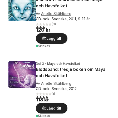
och Havsfolket
Av
Anette Skåhlberg
CD-bok, Svenska, 2011, 9-12 år
(
3
)
3,3
utav 5 stjärnor. Totalt antal röster:
120 kr
Lägg till
Skickas
Del 3 - Maya och Havsfolket
Blodsband: tredje boken om Maya
och Havsfolket
Av
Anette Skåhlberg
CD-bok, Svenska, 2012
(
1
)
4,0
utav 5 stjärnor. Totalt antal röster:
113 kr
Lägg till
Skickas