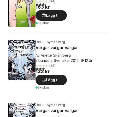
(
4
)
3,3
utav 5 stjärnor. Totalt antal röster:
163 kr
Lägg till
Skickas
Del 3 - Syster Varg
Vargar vargar vargar
Av
Anette Skåhlberg
Inbunden, Svenska, 2012, 9-12 år
(
3
)
3,0
utav 5 stjärnor. Totalt antal röster:
132 kr
Lägg till
Skickas
Del 3 - Syster Varg
Vargar vargar vargar