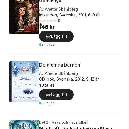
Göm Enya
Av
Anette Skåhlberg
Inbunden, Svenska, 2011, 6-9 år
(
1
)
1,0
utav 5 stjärnor. Totalt antal röster:
146 kr
Lägg till
Skickas
De glömda barnen
Av
Anette Skåhlberg
CD-bok, Svenska, 2012, 9-12 år
172 kr
Lägg till
Skickas
Del 2 - Maya och Havsfolket
Månkraft : andra boken om Maya