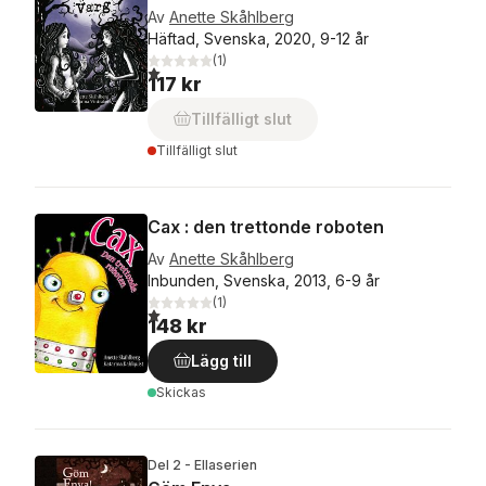
Av
Anette Skåhlberg
Häftad, Svenska, 2020, 9-12 år
(
1
)
1,0
utav 5 stjärnor. Totalt antal röster:
117 kr
Tillfälligt slut
Tillfälligt slut
Cax : den trettonde roboten
Av
Anette Skåhlberg
Inbunden, Svenska, 2013, 6-9 år
(
1
)
1,0
utav 5 stjärnor. Totalt antal röster:
148 kr
Lägg till
Skickas
Del 2 - Ellaserien