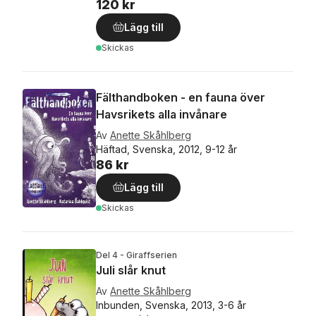
120 kr
Lägg till
Skickas
Fälthandboken - en fauna över
Havsrikets alla invånare
Av
Anette Skåhlberg
Häftad, Svenska, 2012, 9-12 år
86 kr
Lägg till
Skickas
Del 4 - Giraffserien
Juli slår knut
Av
Anette Skåhlberg
Inbunden, Svenska, 2013, 3-6 år