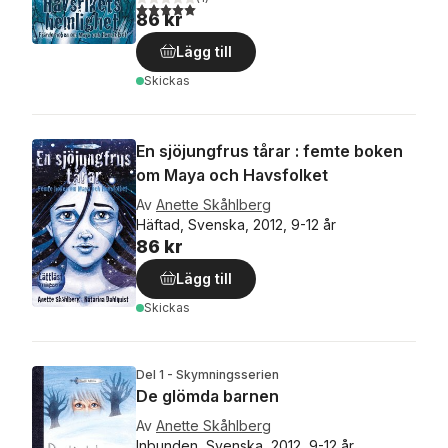
5,0
utav 5 stjärnor. Totalt antal röster:
86 kr
Lägg till
Skickas
En sjöjungfrus tårar : femte boken
om Maya och Havsfolket
Av
Anette Skåhlberg
Häftad, Svenska, 2012, 9-12 år
86 kr
Lägg till
Skickas
Del 1 - Skymningsserien
De glömda barnen
Av
Anette Skåhlberg
Inbunden, Svenska, 2012, 9-12 år