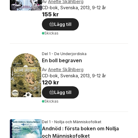
Av
Anette Skåhlberg
CD-bok, Svenska, 2013, 9-12 år
155 kr
Lägg till
Skickas
Del 1 - De Underjordiska
En boll begraven
Av
Anette Skåhlberg
CD-bok, Svenska, 2013, 9-12 år
120 kr
Lägg till
Skickas
Del 1 - Nollja och Människofolket
Andnöd : första boken om Nollja
och Människofolket