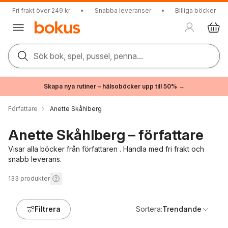
Fri frakt över 249 kr
•
Snabba leveranser
•
Billiga böcker
Sök bok, spel, pussel, penna...
Skapa nya rutiner – hälsoböcker upp till 50% →
Författare
Anette Skåhlberg
Anette Skåhlberg – författare
Visar alla böcker från författaren . Handla med fri frakt och
snabb leverans.
133
produkter
Filtrera
Sortera:
Trendande