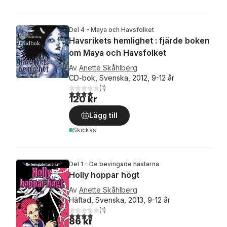
Del 4 - Maya och Havsfolket
Havsrikets hemlighet : fjärde boken
om Maya och Havsfolket
Av
Anette Skåhlberg
CD-bok, Svenska, 2012, 9-12 år
(
1
)
4,0
utav 5 stjärnor. Totalt antal röster:
120 kr
Lägg till
Skickas
Del 1 - De bevingade hästarna
Holly hoppar högt
Av
Anette Skåhlberg
Häftad, Svenska, 2013, 9-12 år
(
1
)
4,0
utav 5 stjärnor. Totalt antal röster:
86 kr