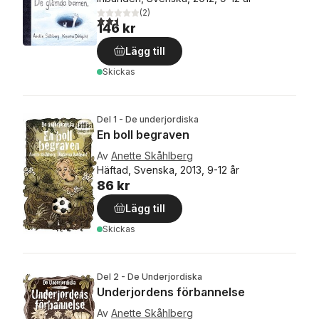
(
2
)
2,5
utav 5 stjärnor. Totalt antal röster:
146 kr
Lägg till
Skickas
Del 1 - De underjordiska
En boll begraven
Av
Anette Skåhlberg
Häftad, Svenska, 2013, 9-12 år
86 kr
Lägg till
Skickas
Del 2 - De Underjordiska
Underjordens förbannelse
Av
Anette Skåhlberg