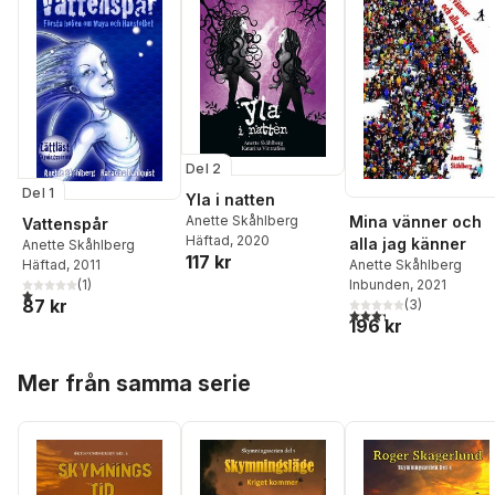
Del 2
Del 1
Yla i natten
Mina vänner och
Anette Skåhlberg
Vattenspår
Häftad
, 2020
alla jag känner
Anette Skåhlberg
117 kr
Anette Skåhlberg
Häftad
, 2011
Inbunden
, 2021
(
1
)
1,0
utav 5 stjärnor. Totalt antal röster:
87 kr
(
3
)
3,3
utav 5 stjärnor. Tota
196 kr
Hoppa över listan
Mer från samma serie