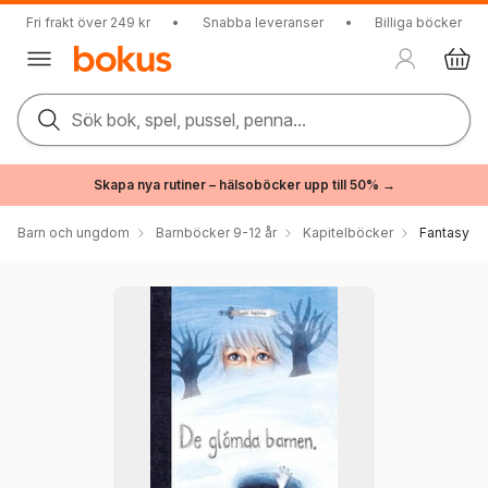
Fri frakt över 249 kr
•
Snabba leveranser
•
Billiga böcker
Sök bok, spel, pussel, penna...
Skapa nya rutiner – hälsoböcker upp till 50% →
Barn och ungdom
Barnböcker 9-12 år
Kapitelböcker
Fantasy