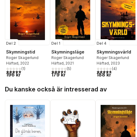
Del 2
Del 1
Del 4
Skymningstid
Skymningsläge
Skymningsvärld
Roger Skagerlund
Roger Skagerlund
Roger Skagerlund
Häftad
, 2022
Häftad
, 2021
Häftad
, 2023
(
1
)
(
5
)
(
4
)
5,0
utav 5 stjärnor. Totalt antal röster:
4,6
utav 5 stjärnor. Totalt antal röster:
4,8
utav 5 stjärnor. Tota
196 kr
179 kr
188 kr
Hoppa över listan
Du kanske också är intresserad av