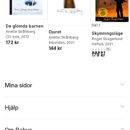
Del 1
De glömda barnen
Djuret
Anette Skåhlberg
Skymningsläge
CD-bok
, 2012
Anette Skåhlberg
Roger Skagerlund
172 kr
Inbunden
, 2021
Häftad
, 2021
144 kr
(
5
)
4,6
utav 5 stjärnor. Tota
179 kr
Mina sidor
Hjälp
Om Bokus