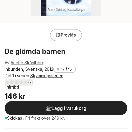
Provläs
De glömda barnen
Av
Anette Skåhlberg
Inbunden, Svenska, 2012
9-12 år
Del 1 i serien
Skymningsserien
(
2
)
2,5
utav 5 stjärnor. Totalt antal röster:
146 kr
Lägg i varukorg
Skickas
.
Fri frakt över 249 kr.