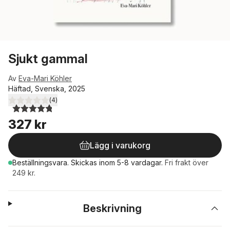
Sjukt gammal
Av
Eva-Mari Köhler
Häftad, Svenska, 2025
(
4
)
4,8
utav 5 stjärnor. Totalt antal röster:
327 kr
Lägg i varukorg
Beställningsvara.
Skickas
inom 5-8 vardagar
.
Fri frakt över
249 kr.
Beskrivning