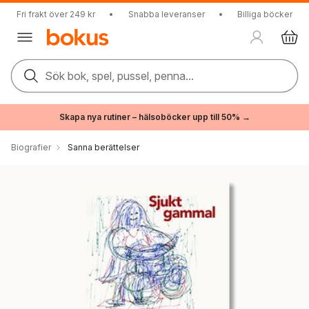
Fri frakt över 249 kr
•
Snabba leveranser
•
Billiga böcker
Sök bok, spel, pussel, penna...
Skapa nya rutiner – hälsoböcker upp till 50% →
Biografier
Sanna berättelser