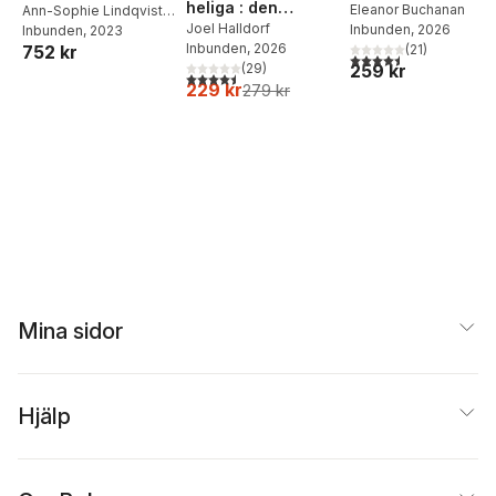
heliga : den
Eleanor Buchanan
beroendepsykologi
Ann-Sophie Lindqvist
religiösa
Joel Halldorf
Inbunden
, 2026
Bagge
Inbunden
,
Malin
, 2023
Inbunden
, 2026
(
21
)
752 kr
Hildebrand Karlén
vändningen i
4,5
utav 5 stjärnor. Tota
259 kr
(
29
)
världspolitiken
4,5
utav 5 stjärnor. Totalt antal röster:
229 kr
279 kr
Mina sidor
Hjälp