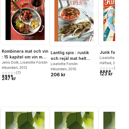
Kombinera mat och vin
Junk food
Lantlig spis : rustik
: 15 kapitel om vin med
Liselotte Forslin
och rejäl mat helt
matchande recept
Jens Dolk
,
Liselotte Forslin
Häftad
, 2013
enkelt
Liselotte Forslin
Inbunden
, 2012
(
1
)
Inbunden
, 2010
4,0
utav 5 stjärnor
(
7
)
123 kr
206 kr
3,9
utav 5 stjärnor. Totalt antal röster:
247 kr