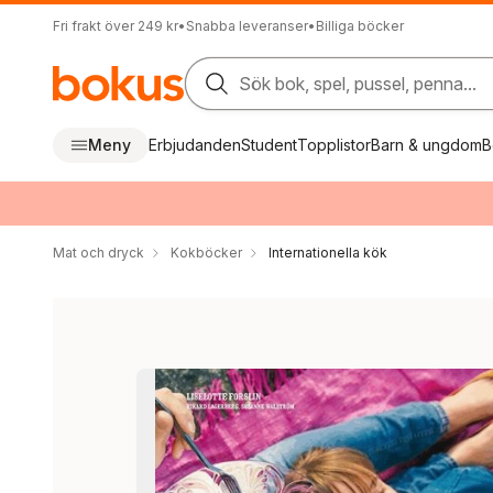
Fri frakt över 249 kr
•
Snabba leveranser
•
Billiga böcker
Sök bok, spel, pussel, penna...
Meny
Erbjudanden
Student
Topplistor
Barn & ungdom
B
Mat och dryck
Kokböcker
Internationella kök