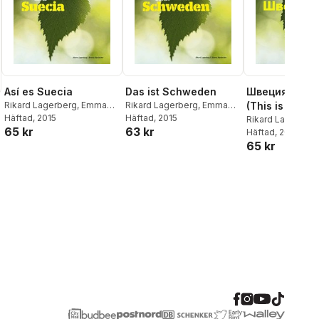
Así es Suecia
Das ist Schweden
Швеция, кака
Rikard Lagerberg
,
Emma
Rikard Lagerberg
,
Emma
(This is Swed
Randecker
Häftad
, 2015
Randecker
Häftad
, 2015
Rikard Lagerberg
65 kr
63 kr
Randecker
Häftad
, 2016
65 kr