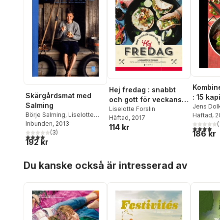
Kombine
Hej fredag : snabbt
Skärgårdsmat med
: 15 kap
och gott för veckans
Salming
matcha
Jens Dol
bästa dag!
Liselotte Forslin
Börje Salming
,
Liselotte
Häftad
, 
Häftad
, 2017
Forslin
Inbunden
,
Mia Gahne
, 2013
(
114 kr
4,0
utav 5 
186 kr
(
3
)
4,0
utav 5 stjärnor. Totalt antal röster:
192 kr
Hoppa över listan
Du kanske också är intresserad av