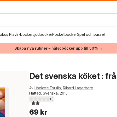
okus Play
E-böcker
Ljudböcker
Pocketböcker
Spel och pussel
Skapa nya rutiner – hälsoböcker upp till 50% →
Det svenska köket : frå
Av
Liselotte Forslin
,
Rikard Lagerberg
Häftad, Svenska, 2015
(
1
)
2,0
utav 5 stjärnor. Totalt antal röster:
69 kr