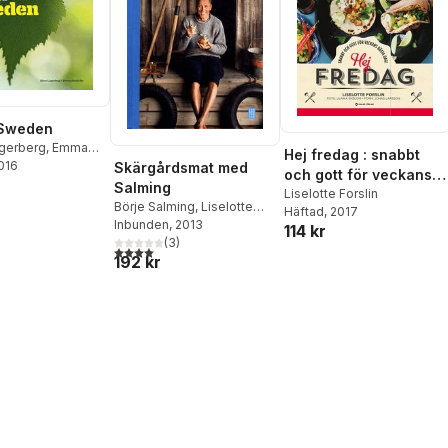
 Sweden
agerberg
,
Emma
Hej fredag : snabbt
er
2016
Skärgårdsmat med
och gott för veckans
Salming
bästa dag!
Liselotte Forslin
Börje Salming
,
Liselotte
Häftad
, 2017
Forslin
Inbunden
,
Mia Gahne
, 2013
114 kr
(
3
)
4,0
utav 5 stjärnor. Totalt antal röster:
192 kr