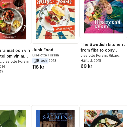
The Swedish kitchen :
Junk Food
from fika to cosy
ra mat och vin
Liselotte Forslin
Friday (ryska)
Liselotte Forslin
,
Rikard
itel om vin med
Lagerberg
Häftad
, 2015
E-bok
2013
nde recept
k
,
Liselotte Forslin
69 kr
118 kr
2014
7
)
stjärnor. Totalt antal röster: