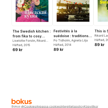
Festivités à la
This is
The Swedish kitchen :
suédoise : traditions
Rikard L
from fika to cosy
Randeck
Häftad
, 
et fêtes
Po Tidholm
,
Agneta Lilja
Friday (ryska)
Liselotte Forslin
,
Rikard
89 kr
Häftad
, 2014
Lagerberg
Häftad
, 2015
89 kr
69 kr
Bokus
@
Cookies
Anpassa cookies
Integritetspolicy
Köpvillkor