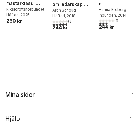
mästarklass :
et
om ledarskap,
specialidrott samt
Riksidrottsförbundet
Hanna Broberg
människors behov
Aron Schoug
Häftad
, 2025
Inbunden
, 2014
tränings- och
Häftad
, 2018
och drivkrafter
259 kr
(
1
)
(
2
)
tävlingslära
3,0
utav 5 stjärnor. Tota
4,5
utav 5 stjärnor. Totalt antal röster:
244 kr
244 kr
Mina sidor
Hjälp