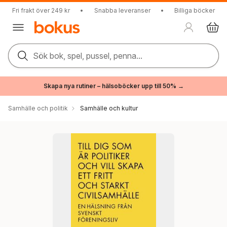
Fri frakt över 249 kr
•
Snabba leveranser
•
Billiga böcker
Sök bok, spel, pussel, penna...
Skapa nya rutiner – hälsoböcker upp till 50% →
Samhälle och politik
Samhälle och kultur