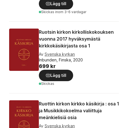
Lägg till
Skickas
inom 3-6 vardagar
Ruotsin kirkon kirkolliskokouksen
vuonna 2017 hyväksymästä
kirkkokäsikirjasta osa 1
Av
Svenska kyrkan
Inbunden, Finska, 2020
699 kr
Lägg till
Skickas
Ruottin kirkon kirkko käsikirja : osa 1
ja Musikkikokoelma valiittuja
meänkielisiä osia
Av
Svenska kyrkan