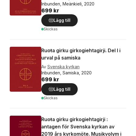
Inbunden, Meänkieli, 2020
699 kr
Lägg till
Skickas
Ruoŧa girku girkogiehtagirji. Del I i
urval på samiska
Av
Svenska kyrkan
Inbunden, Samiska, 2020
699 kr
Lägg till
Skickas
Ruoŧa girku girkogiehtagirji :
antagen för Svenska kyrkan av
2019 års kyrkomöte. Musikvolym i