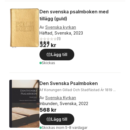
Den svenska psalmboken med
tillägg (guld)
Av
Svenska kyrkan
Häftad, Svenska, 2023
(
1
)
3,0
utav 5 stjärnor. Totalt antal röster:
327 kr
Lägg till
Skickas
Den Svenska Psalmboken
Af Konungen Gillad Och Stadfästad Är 1819 ...
Av
Svenska Kyrkan
Inbunden, Svenska, 2022
568 kr
Lägg till
Skickas
inom 5-8 vardagar