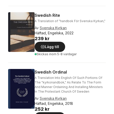
Swedish Rite
A Translation of "handbok För Svenska Kyrkan,"
Av
Svenska Kyrkan
Häftad, Engelska, 2022
239 kr
Lägg till
Skickas
inom 5-8 vardagar
Swedish Ordinal
A Translation Into English Of Such Portions Of
The "kyrkonandbok," As Relate To The Form
And Manner Ordaining And Installing Ministers
In The Protestant Church Of Sweden
Av
Svenska Kyrkan
Häftad, Engelska, 2018
252 kr