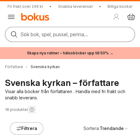
Fri frakt över 249 kr
•
Snabba leveranser
•
Billiga böcker
Sök bok, spel, pussel, penna...
Skapa nya rutiner – hälsoböcker upp till 50% →
Författare
Svenska kyrkan
Svenska kyrkan – författare
Visar alla böcker från författaren . Handla med fri frakt och
snabb leverans.
18
produkter
Filtrera
Sortera:
Trendande