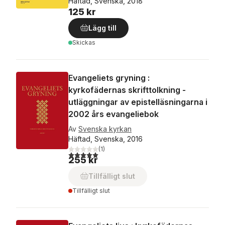
Häftad, Svenska, 2018
125 kr
Lägg till
Skickas
Evangeliets gryning :
kyrkofädernas skrifttolkning -
utläggningar av epistelläsningarna i
2002 års evangeliebok
Av
Svenska kyrkan
Häftad, Svenska, 2016
(
1
)
5,0
utav 5 stjärnor. Totalt antal röster:
255 kr
Tillfälligt slut
Tillfälligt slut