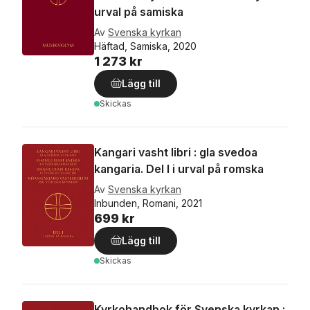
urval på samiska
Av
Svenska kyrkan
Häftad, Samiska, 2020
1 273 kr
Lägg till
Skickas
Kangari vasht libri : gla svedoa
kangaria. Del I i urval på romska
Av
Svenska kyrkan
Inbunden, Romani, 2021
699 kr
Lägg till
Skickas
Kyrkohandbok för Svenska kyrkan :