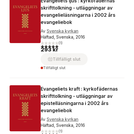
Evangeliets ljus : kyrkofädernas
skrifttolkning - utläggningar av
evangelieläsningarna i 2002 års
evangeliebok
Av
Svenska kyrkan
Häftad, Svenska, 2016
(
1
)
5,0
utav 5 stjärnor. Totalt antal röster:
293 kr
Tillfälligt slut
Tillfälligt slut
Evangeliets kraft : kyrkofädernas
skrifttolkning - utläggningar av
epistelläsningarna i 2002 års
evangeliebok
Av
Svenska kyrkan
Häftad, Svenska, 2016
(
1
)
5,0
utav 5 stjärnor. Totalt antal röster: