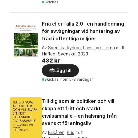
Skickas
Fria eller fälla 2.0 : en handledning
för avvägningar vid hantering av
träd i offentliga miljöer
Av
Svenska kyrkan
,
Länsstyrelserna
m. fl.
Häftad, Svenska, 2023
432 kr
Lägg till
Skickas
inom 5-8 vardagar
Till dig som är politiker och vill
skapa ett fritt och starkt
civilsamhälle – en hälsning från
svenskt föreningsliv
Av
Bilkåren
,
Bris
m. fl.