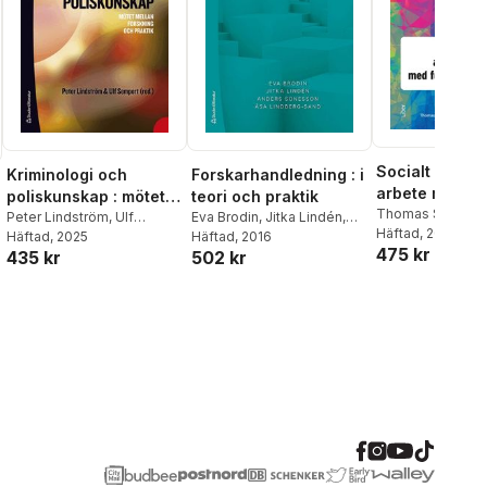
Socialt och ku
Kriminologi och
Forskarhandledning : i
arbete med p
poliskunskap : mötet
teori och praktik
med
Thomas Strandb
mellan forskning och
Peter Lindström
,
Ulf
Eva Brodin
,
Jitka Lindén
,
Matérne
Häftad
, 2024
,
Camilla
funktionsneds
Sempert
Häftad
, 2025
,
Nina Axnäs
,
Anders Sonesson
Häftad
, 2016
,
Åsa
praktik
475 kr
435 kr
502 kr
Martin Bergqvist
,
Manne
Lindberg-Sand
Gerell
,
Anna-Karin Ivert
,
Johan Kardell
,
Mia-Maria
Magnusson
,
Therese
Meiton
,
Caroline Mellgren
,
Kim Nilvall
,
May-Britt
Rinaldo Ronnebro
,
Johan
Rosquist
,
Mona Tykesson
Klubien
,
Erik Wångmar