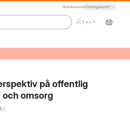
Kundservice
Företagskund?
spektiv på offentlig
d och omsorg
l