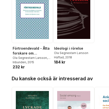
Förtroendevald - Åtta
Ideologi i rörelse
forskare om
Ola Segnestam Larsson
Häftad
, 2018
möjligheter och
Ola Segnestam Larsson
,
184 kr
Jenny Madestam
Inbunden
, 2015
utmaningar för
232 kr
förtroendevalda i
ideell sektor
Hoppa över listan
Du kanske också är intresserad av