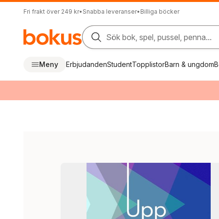
Fri frakt över 249 kr
•
Snabba leveranser
•
Billiga böcker
Sök bok, spel, pussel, penna...
Meny
Erbjudanden
Student
Topplistor
Barn & ungdom
B