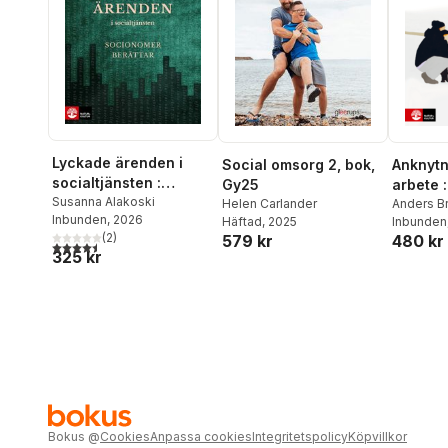
Lyckade ärenden i
Social omsorg 2, bok,
Anknytn
socialtjänsten :
Gy25
arbete 
socionomer berättar
Susanna Alakoski
Helen Carlander
föräldr
Anders B
Inbunden
, 2026
Häftad
, 2025
Almqvist
Inbunden
barns 
(
2
)
579 kr
480 kr
4,5
utav 5 stjärnor. Totalt antal röster:
325 kr
Bokus
@
Cookies
Anpassa cookies
Integritetspolicy
Köpvillkor