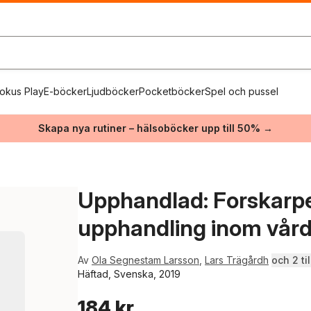
okus Play
E-böcker
Ljudböcker
Pocketböcker
Spel och pussel
Skapa nya rutiner – hälsoböcker upp till 50% →
Upphandlad: Forskarper
upphandling inom vår
Av
Ola Segnestam Larsson
,
Lars Trägårdh
och 2 til
Häftad, Svenska, 2019
184 kr