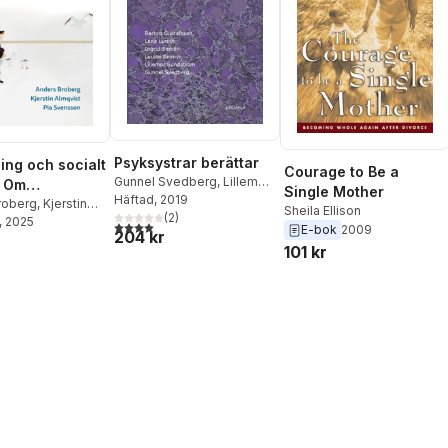
Psyksystrar berättar
ing och socialt
Courage to Be a
Gunnel Svedberg
,
Lillemor
: Om
Single Mother
Sundström
Häftad
, 2019
,
Louise Seimyr
,
aförmåga och
roberg
,
Kjerstin
Sheila Ellison
Ingrid Sandin
(
2
)
,
Lena Lundh
,
,
, 2025
Pia Svensson
behov
4,0
utav 5 stjärnor. Totalt antal röster:
E-bok
2009
204 kr
Barbro Gustafsson
101 kr