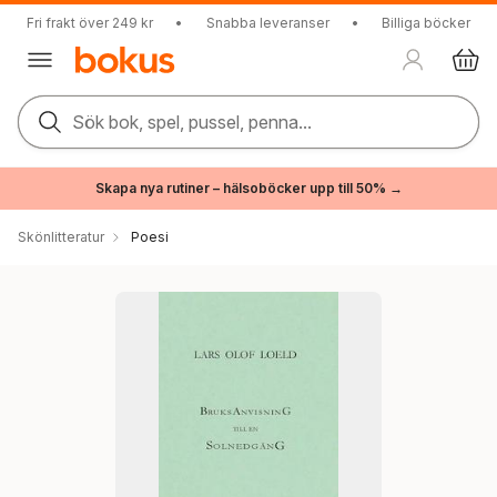
Fri frakt över 249 kr
•
Snabba leveranser
•
Billiga böcker
Sök bok, spel, pussel, penna...
Skapa nya rutiner – hälsoböcker upp till 50% →
Skönlitteratur
Poesi