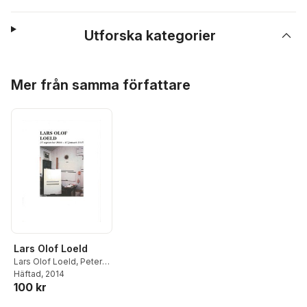
Utforska kategorier
Hoppa över listan
Mer från samma författare
Lars Olof Loeld
Lars Olof Loeld
,
Peter
Cornell
Häftad
, 2014
,
Karin Sidén
100 kr