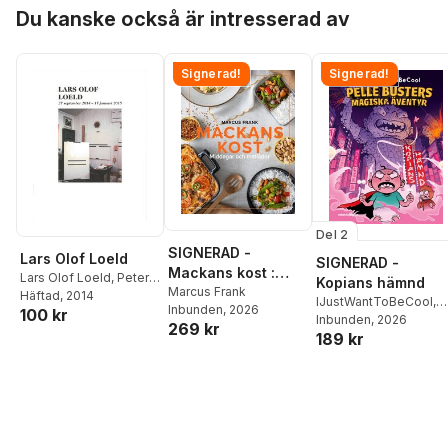
Hoppa över listan
Du kanske också är intresserad av
Signerad!
Signerad!
Del 2
SIGNERAD -
Lars Olof Loeld
SIGNERAD -
Mackans kost :
Lars Olof Loeld
,
Peter
Kopians hämnd
Middagar och
Marcus Frank
Cornell
Häftad
, 2014
,
Karin Sidén
IJustWantToBeCool
,
Inbunden
, 2026
matlådor
100 kr
Joel Adolphson
Inbunden
, 2026
,
Emil
269 kr
189 kr
Ejdemo Beer
,
Victor
Beer