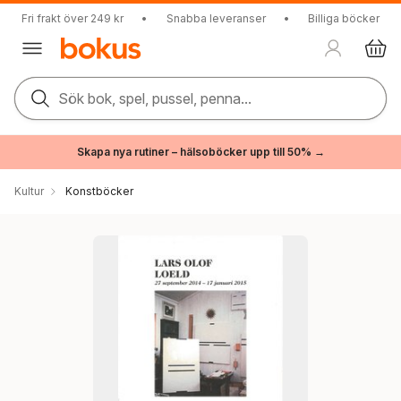
Fri frakt över 249 kr
•
Snabba leveranser
•
Billiga böcker
Sök bok, spel, pussel, penna...
Skapa nya rutiner – hälsoböcker upp till 50% →
Kultur
Konstböcker