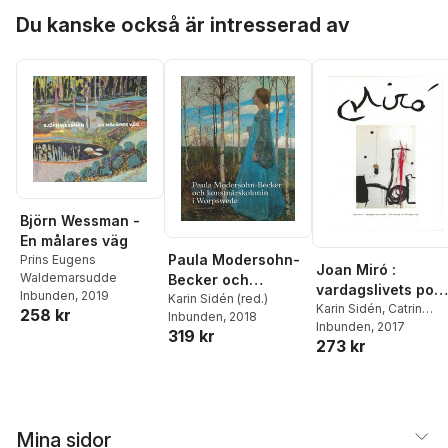
Hoppa över listan
Du kanske också är intresserad av
Björn Wessman -
En målares väg
Paula Modersohn-
Prins Eugens
Joan Miró :
Waldemarsudde
Becker och
vardagslivets poes
Inbunden
, 2019
konstnärskolonin i
Karin Sidén (red.)
/ the poetry of
Karin Sidén
,
Catrin
258 kr
Inbunden
, 2018
Worpswede
Lundeberg
Inbunden
, 2017
everyday life
319 kr
273 kr
Mina sidor