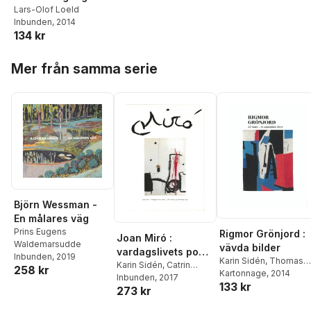
Lars-Olof Loeld
Inbunden
, 2014
134 kr
Hoppa över listan
Mer från samma serie
Björn Wessman -
En målares väg
Prins Eugens
Rigmor Grönjord :
Joan Miró :
Waldemarsudde
vävda bilder
vardagslivets poesi
Inbunden
, 2019
Karin Sidén
,
Thomas
/ the poetry of
Karin Sidén
,
Catrin
258 kr
Millroth
Kartonnage
, 2014
Lundeberg
Inbunden
, 2017
everyday life
133 kr
273 kr