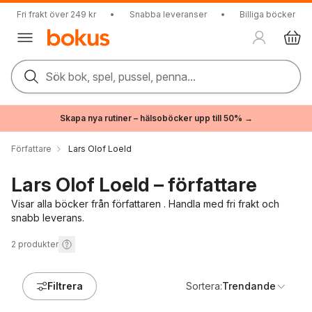
Fri frakt över 249 kr
•
Snabba leveranser
•
Billiga böcker
Sök bok, spel, pussel, penna...
Skapa nya rutiner – hälsoböcker upp till 50% →
Författare
Lars Olof Loeld
Lars Olof Loeld – författare
Visar alla böcker från författaren . Handla med fri frakt och
snabb leverans.
2
produkter
Filtrera
Sortera:
Trendande