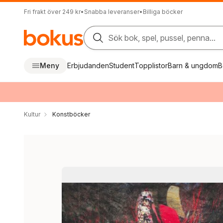
Fri frakt över 249 kr
•
Snabba leveranser
•
Billiga böcker
Sök bok, spel, pussel, penna...
Meny
Erbjudanden
Student
Topplistor
Barn & ungdom
B
Kultur
Konstböcker