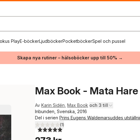
okus Play
E-böcker
Ljudböcker
Pocketböcker
Spel och pussel
Skapa nya rutiner – hälsoböcker upp till 50% →
Max Book - Mata Hare
Av
Karin Sidén
,
Max Book
och 3 till
Inbunden, Svenska, 2016
Del i serien
Prins Eugens Waldemarsuddes utställn
(
1
)
5,0
utav 5 stjärnor. Totalt antal röster: