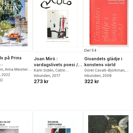
Del 54
ds på Prins
Joan Miró :
Givandets glädje i
vardagslivets poesi /
konstens värld
arsudde
én
,
Anna Meister
,
the poetry of everyday
Karin Sidén
,
Catrin
Görel Cavalli-Björkman
,
ellström
, 2022
Lundeberg
Inbunden
, 2017
Gunilla Frick
Inbunden
, 2008
,
Torsten
life
5
)
273 kr
322 kr
Gunnarsson
,
Per Hedström
,
stjärnor. Totalt antal röster:
Magnus Olausson
,
Karin
Sidén
,
Solfrid Söderlind
,
Elsebeth Welander-
Berggren
,
Carl Otto
Werkelid
,
Sten Westerberg