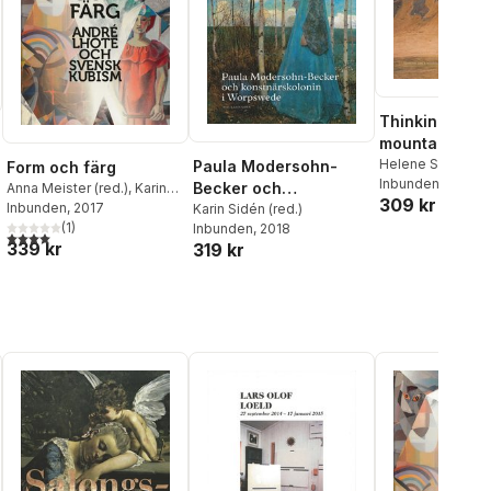
Thinking like 
mountain
Helene Schmitz (
Paula Modersohn-
Form och färg
Inbunden
, 2018
Becker och
Anna Meister (red.)
,
Karin
309 kr
Sidén (red.)
Inbunden
, 2017
konstnärskolonin i
Karin Sidén (red.)
(
1
)
Inbunden
, 2018
Worpswede
4,0
utav 5 stjärnor. Totalt antal röster:
339 kr
319 kr