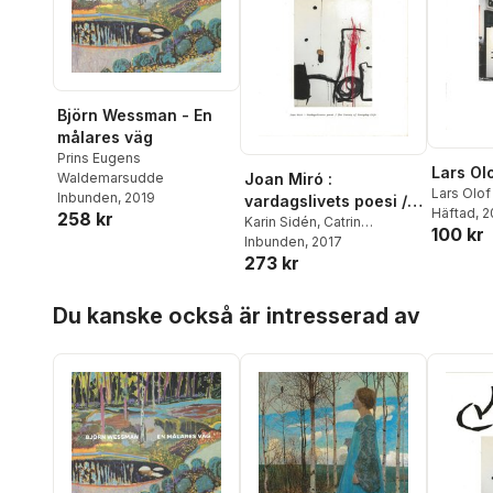
Björn Wessman - En
målares väg
Prins Eugens
Lars Ol
Joan Miró :
Waldemarsudde
Lars Olof
Inbunden
, 2019
vardagslivets poesi /
Cornell
Häftad
, 
,
K
258 kr
the poetry of everyday
Karin Sidén
,
Catrin
100 kr
Lundeberg
Inbunden
, 2017
life
273 kr
Hoppa över listan
Du kanske också är intresserad av