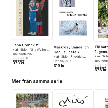
Lena Cronqvist
Till bor
Maskros / Dandelion
Karin Sidén
,
Nina Weibull
,
Eugens
Cecilia Edefalk
Katarina Wadstein
Inbunden
, 2020
Waldem
Karin Sid
Karin Sidén
,
Friedrich
Macleod
(
,
1
Göran Sonnevi
)
5,0
utav 5 stjärnor. Totalt antal röster:
Richard T
Inbunden
Meschede
Häftad
, 2016
,
Axel Wieder
,
373 kr
(
319 kr
Jonna Bornemark
,
Jesper
5,0
utav 5 
378 kr
Svenbro
,
Cecilia Edefalk
Hoppa över listan
Mer från samma serie