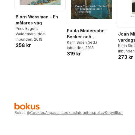
Björn Wessman - En
målares väg
Prins Eugens
Paula Modersohn-
Joan Mi
Waldemarsudde
Becker och
Inbunden
, 2019
vardags
konstnärskolonin i
Karin Sidén (red.)
258 kr
the poe
Karin Sid
Inbunden
, 2018
Worpswede
Lundebe
Inbunden
life
319 kr
273 kr
Bokus
@
Cookies
Anpassa cookies
Integritetspolicy
Köpvillkor