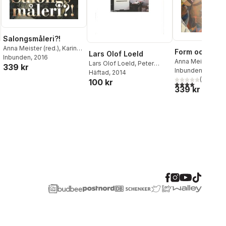
Salongsmåleri?!
Anna Meister (red.)
,
Karin
Form och färg
Lars Olof Loeld
Sidén (red.)
Inbunden
, 2016
Anna Meister (red
Lars Olof Loeld
,
Peter
339 kr
Sidén (red.)
Inbunden
, 2017
Cornell
Häftad
, 2014
,
Karin Sidén
(
1
)
100 kr
4,0
utav 5 stjärnor
339 kr