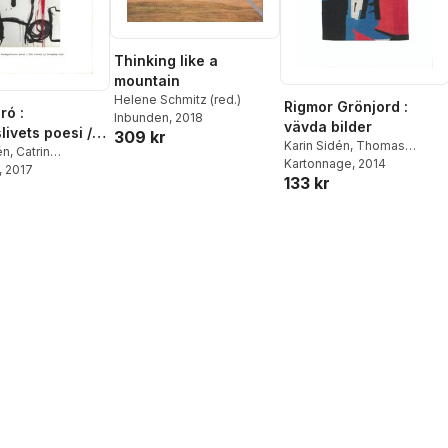
Thinking like a
mountain
Helene Schmitz (red.)
Rigmor Grönjord :
ró :
Inbunden
, 2018
vävda bilder
livets poesi /
309 kr
Karin Sidén
,
Thomas
try of everyday
én
,
Catrin
Millroth
Kartonnage
, 2014
rg
, 2017
133 kr