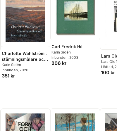
Carl Fredrik Hill
Karin Sidén
Charlotte Wahlström :
Lars Olof Loel
Inbunden
, 2003
stämningsmålare och
Lars Olof Loeld
,
206 kr
konstnärsvän
Karin Sidén
Cornell
Häftad
, 2014
,
Karin Sid
Inbunden
, 2026
100 kr
351 kr