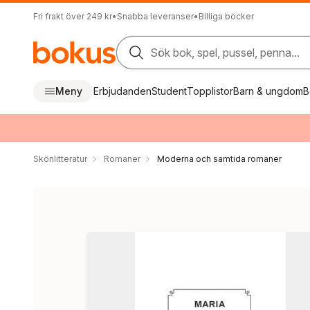
Fri frakt över 249 kr
•
Snabba leveranser
•
Billiga böcker
Sök bok, spel, pussel, penna...
Meny
Erbjudanden
Student
Topplistor
Barn & ungdom
B
Skönlitteratur
Romaner
Moderna och samtida romaner