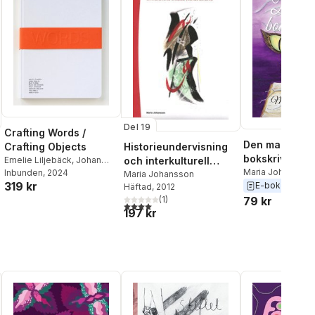
Del 19
Crafting Words /
Den magiska
Crafting Objects
Historieundervisning
bokskrivaren
Emelie Liljebäck
,
Johan
och interkulturell
Maria Johansson
Schalin
Inbunden
,
Maja Stjärna
, 2024
,
Malin
kompetens
Maria Johansson
319 kr
Ida Eriksson
,
Maria
E-bok
2020
Häftad
, 2012
Johansson
,
Sebastian
79 kr
(
1
)
4,0
utav 5 stjärnor. Totalt antal röster:
Hägelstam
,
Tina Domeij
,
197 kr
Andrea Peach