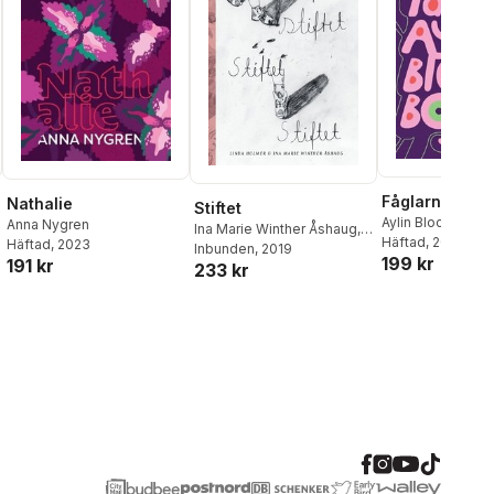
Fåglarna
Nathalie
Stiftet
Aylin Bloch Boyn
Anna Nygren
Ina Marie Winther Åshaug
,
Häftad
, 2019
Häftad
, 2023
Linda Holmer
Inbunden
, 2019
199 kr
191 kr
233 kr