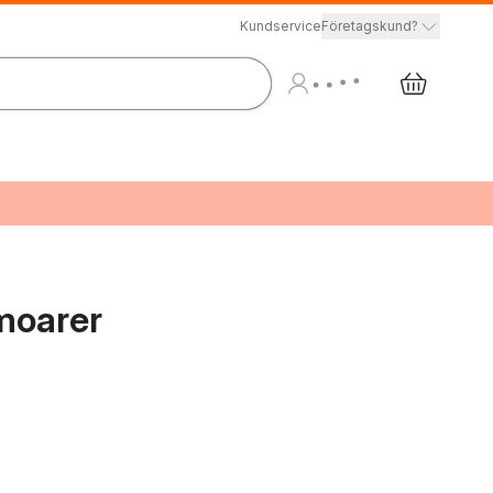
Kundservice
Företagskund?
moarer