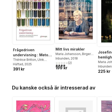
Mitt livs mirakler
Frågedriven
Josefin
Maria Johansson
,
Birger
undervisning : Metodik
hemligh
Thureson
Inbunden
, 2018
för undersökande
Thérèse Britton
,
Ulrik
Maria Jo
(
2
)
Holmberg
Häftad
, 2025
,
Maria
arbetssätt i historia,
4,0
utav 5 stjärnor. Totalt antal röster:
Inbunden
199 kr
391 kr
Johansson
,
Patrik
religionskunskap och
225 kr
Johansson
,
Kenneth
samhällskunskap
Nordgren
Hoppa över listan
Du kanske också är intresserad av