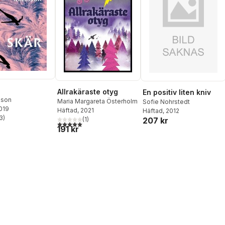
Allrakäraste otyg
En positiv liten kniv
sson
Maria Margareta Österholm
Sofie Nohrstedt
2019
Häftad
, 2021
Häftad
, 2012
3
)
207 kr
(
1
)
stjärnor. Totalt antal röster:
5,0
utav 5 stjärnor. Totalt antal röster:
191 kr