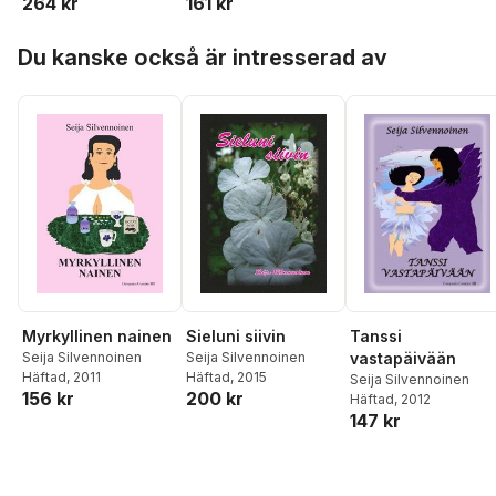
161 kr
264 kr
Hoppa över listan
Du kanske också är intresserad av
Myrkyllinen nainen
Tanssi
Sieluni siivin
Seija Silvennoinen
vastapäivään
Seija Silvennoinen
Häftad
, 2011
Häftad
, 2015
Seija Silvennoinen
156 kr
200 kr
Häftad
, 2012
147 kr