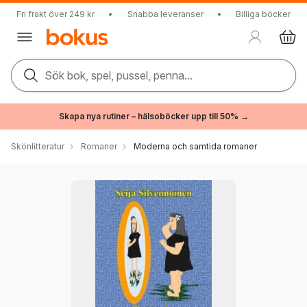
Fri frakt över 249 kr
•
Snabba leveranser
•
Billiga böcker
Sök bok, spel, pussel, penna...
Skapa nya rutiner – hälsoböcker upp till 50% →
Skönlitteratur
Romaner
Moderna och samtida romaner