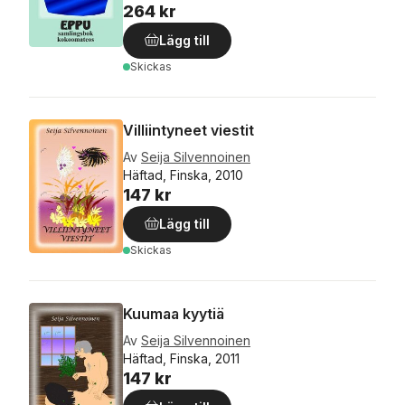
264 kr
Lägg till
Skickas
Villiintyneet viestit
Av
Seija Silvennoinen
Häftad, Finska, 2010
147 kr
Lägg till
Skickas
Kuumaa kyytiä
Av
Seija Silvennoinen
Häftad, Finska, 2011
147 kr