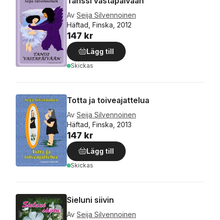
Tanssi vastapäivään
Av
Seija Silvennoinen
Häftad, Finska, 2012
147 kr
Lägg till
Skickas
Totta ja toiveajattelua
Av
Seija Silvennoinen
Häftad, Finska, 2013
147 kr
Lägg till
Skickas
Sieluni siivin
Av
Seija Silvennoinen