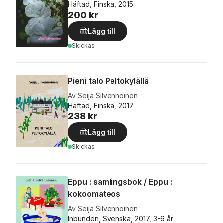
Häftad, Finska, 2015
200 kr
Lägg till
Skickas
Pieni talo Peltokylällä
Av
Seija Silvennoinen
Häftad, Finska, 2017
238 kr
Lägg till
Skickas
Eppu : samlingsbok / Eppu :
kokoomateos
Av
Seija Silvennoinen
Inbunden, Svenska, 2017, 3-6 år