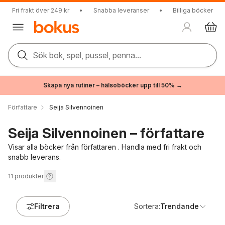
Fri frakt över 249 kr
•
Snabba leveranser
•
Billiga böcker
Sök bok, spel, pussel, penna...
Skapa nya rutiner – hälsoböcker upp till 50% →
Författare
Seija Silvennoinen
Seija Silvennoinen – författare
Visar alla böcker från författaren . Handla med fri frakt och
snabb leverans.
11
produkter
Filtrera
Sortera:
Trendande