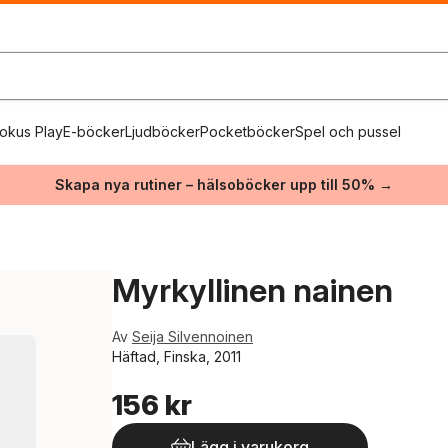
okus Play
E-böcker
Ljudböcker
Pocketböcker
Spel och pussel
Skapa nya rutiner – hälsoböcker upp till 50% →
Myrkyllinen nainen
Av
Seija Silvennoinen
Häftad, Finska, 2011
156 kr
Lägg i varukorg