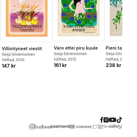
Varo ettei piru kuule
Pieni talo Pelt
Villiintyneet viestit
Seija Silvennoinen
Seija Silvennoine
Seija Silvennoinen
Häftad
, 2012
Häftad
, 2017
Häftad
, 2010
161 kr
238 kr
147 kr