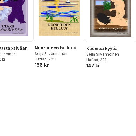
Nuoruuden hulluus
vastapäivään
Kuumaa kyytiä
Seija Silvennoinen
vennoinen
Seija Silvennoinen
Häftad
, 2011
2012
Häftad
, 2011
156 kr
147 kr