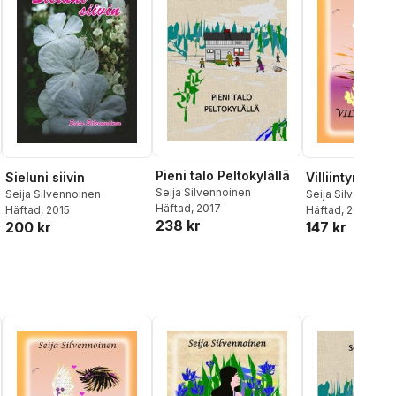
Pieni talo Peltokylällä
Sieluni siivin
Villiintyneet vi
Seija Silvennoinen
Seija Silvennoinen
Seija Silvennoine
Häftad
, 2017
Häftad
, 2015
Häftad
, 2010
238 kr
200 kr
147 kr