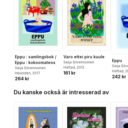
Varo ettei piru kuule
Eppu : samlingsbok /
Eppu
Seija Silvennoinen
Eppu : kokoomateos
Seija Sil
Häftad
, 2012
Seija Silvennoinen
Häftad
, 
161 kr
Inbunden
, 2017
242 kr
264 kr
Hoppa över listan
Du kanske också är intresserad av