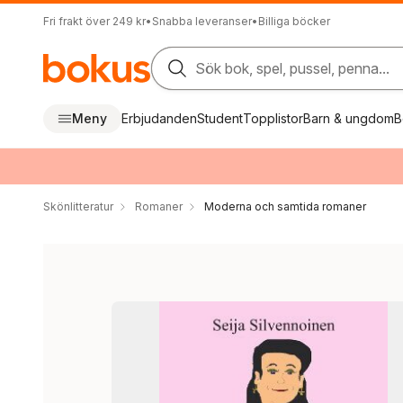
Fri frakt över 249 kr
•
Snabba leveranser
•
Billiga böcker
Sök bok, spel, pussel, penna...
Meny
Erbjudanden
Student
Topplistor
Barn & ungdom
B
Skönlitteratur
Romaner
Moderna och samtida romaner