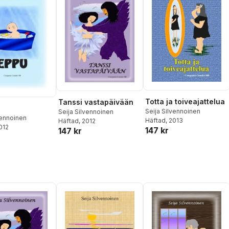
Totta ja toiveajattelua
Tanssi vastapäivään
Seija Silvennoinen
Seija Silvennoinen
vennoinen
Häftad
, 2013
Häftad
, 2012
2012
147 kr
147 kr