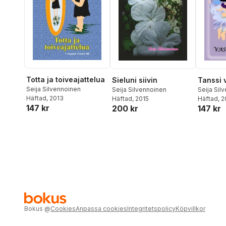
Totta ja toiveajattelua
Tanssi 
Sieluni siivin
Seija Silvennoinen
Seija Sil
Seija Silvennoinen
Häftad
, 2013
Häftad
, 
Häftad
, 2015
147 kr
147 kr
200 kr
Bokus
@
Cookies
Anpassa cookies
Integritetspolicy
Köpvillkor