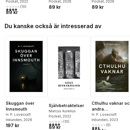
Pocket
, 2022
Pocket
, 2026
Stevenson
Pocket
, 2026
89 kr
89 kr
(
10
)
4,1
utav 5 stjärnor. Totalt antal röster:
89 kr
Hoppa över listan
Du kanske också är intresserad av
Skuggan över
Cthulhu vaknar o
Självbetraktelser
Innsmouth
andra
Marcus Aurelius
H. P. Lovecraft
skräckberättelser
H. P. Lovecraft
Pocket
, 2022
Inbunden
, 2026
Inbunden
, 2023
(
10
)
4,1
utav 5 stjärnor. Totalt antal röster:
197 kr
(
5
)
89 kr
2,6
utav 5 stjärnor. Tota