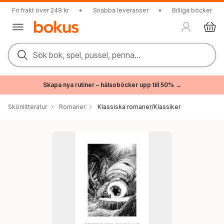
Fri frakt över 249 kr
•
Snabba leveranser
•
Billiga böcker
Sök bok, spel, pussel, penna...
Skapa nya rutiner – hälsoböcker upp till 50% →
Skönlitteratur
Romaner
Klassiska romaner/Klassiker