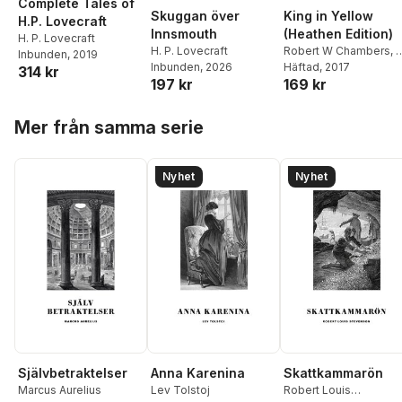
Complete Tales of
Skuggan över
King in Yellow
H.P. Lovecraft
Innsmouth
(Heathen Edition)
H. P. Lovecraft
H. P. Lovecraft
Robert W Chambers
,
Inbunden
, 2019
Inbunden
, 2026
P Lovecraft
Häftad
, 2017
,
Sheridan
314 kr
197 kr
169 kr
Cleland
Hoppa över listan
Mer från samma serie
Nyhet
Nyhet
Självbetraktelser
Anna Karenina
Skattkammarön
Marcus Aurelius
Lev Tolstoj
Robert Louis