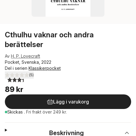
Cthulhu vaknar och andra
berättelser
Av
H. P. Lovecraft
Pocket, Svenska, 2022
Del i serien
Klassikerpocket
(
5
)
3,4
utav 5 stjärnor. Totalt antal röster:
89 kr
Lägg i varukorg
Skickas
.
Fri frakt över 249 kr.
Beskrivning