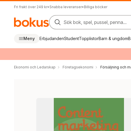
Fri frakt över 249 kr
•
Snabba leveranser
•
Billiga böcker
Sök bok, spel, pussel, penna...
Meny
Erbjudanden
Student
Topplistor
Barn & ungdom
B
Ekonomi och Ledarskap
Företagsekonomi
Försäljning och m