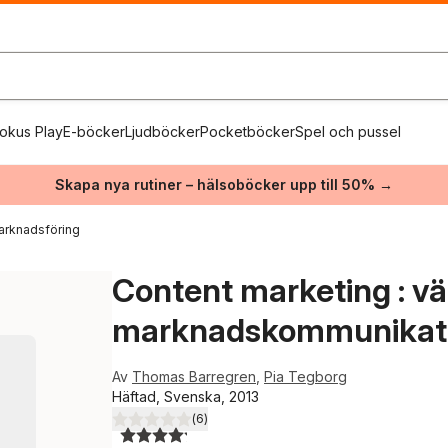
okus Play
E-böcker
Ljudböcker
Pocketböcker
Spel och pussel
Skapa nya rutiner – hälsoböcker upp till 50% →
arknadsföring
Content marketing : 
marknadskommunikat
Av
Thomas Barregren
,
Pia Tegborg
Häftad, Svenska, 2013
(
6
)
4,2
utav 5 stjärnor. Totalt antal röster: