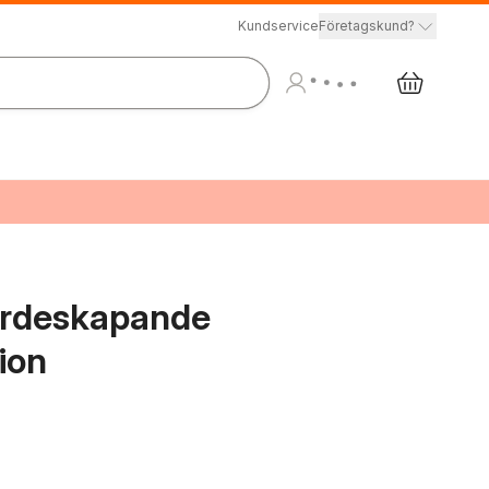
Kundservice
Företagskund?
värdeskapande
ion