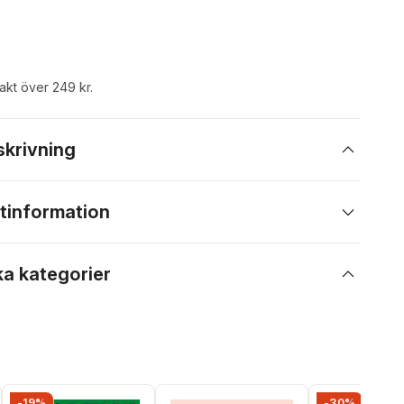
rakt över 249 kr.
skrivning
tinformation
ka kategorier
-19%
-30%