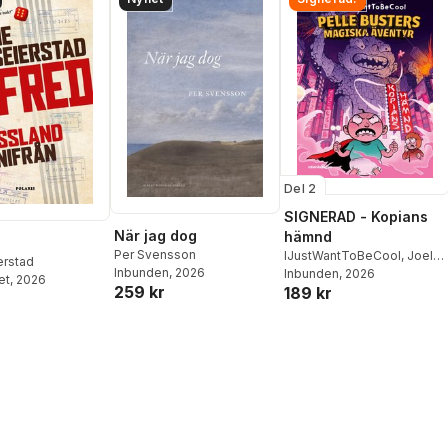
Del 2
SIGNERAD - Kopians
När jag dog
hämnd
Per Svensson
IJustWantToBeCool
,
Joel
erstad
Inbunden
, 2026
Adolphson
Inbunden
, 2026
,
Emil Ejdemo
et
, 2026
259 kr
189 kr
Beer
,
Victor Beer