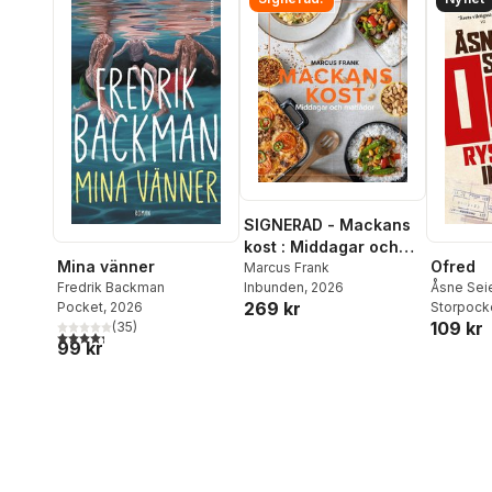
SIGNERAD - Mackans
kost : Middagar och
Mina vänner
Ofred
matlådor
Marcus Frank
Inbunden
, 2026
Fredrik Backman
Åsne Sei
269 kr
Pocket
, 2026
Storpock
109 kr
(
35
)
4,3
utav 5 stjärnor. Totalt antal röster:
99 kr