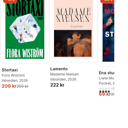
Lamento
Stortaxi
Ena stunden h
Madame Nielsen
Flora Wiström
Liane Moriarty
Inbunden
, 2026
Inbunden
, 2026
Pocket
, 2026
222 kr
209 kr
259 kr
(
1
)
4,0
utav 5 stjärnor
69 kr
99 kr