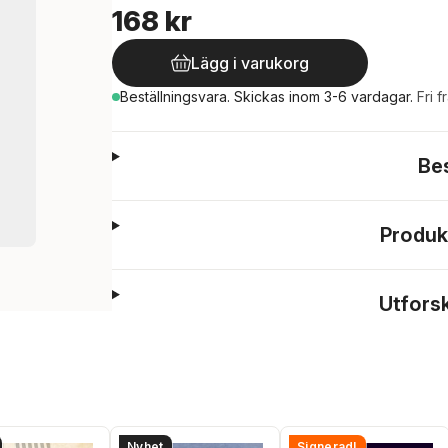
168 kr
Lägg i varukorg
Beställningsvara.
Skickas
inom 3-6 vardagar
.
Fri f
Be
Produk
Utfors
Nyhet
Signerad!