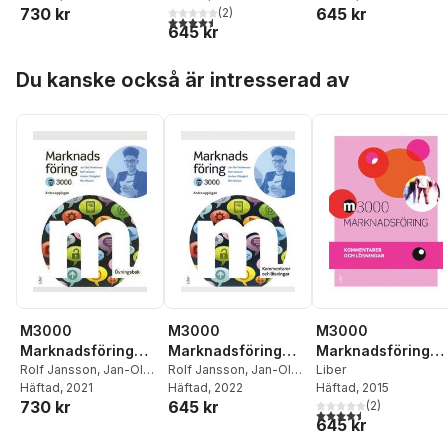
730 kr
645 kr
Pihlsgård
,
Nils Nilsson
(
2
)
Pihlsgård
,
Nils Nilsson
4,5
utav 5 stjärnor. Totalt antal röster:
645 kr
Hoppa över listan
Du kanske också är intresserad av
M3000
M3000
M3000
Marknadsföring
Marknadsföring
Marknadsföring
Övningsbok
Rolf Jansson
,
Jan-Olof
Kommentarer och
Rolf Jansson
,
Jan-Olof
Kommentarer och
Liber
Andersson
Häftad
, 2021
,
Anders
Andersson
Häftad
, 2022
,
Anders
Häftad
, 2015
lösningar
lösningar
730 kr
645 kr
Pihlsgård
,
Nils Nilsson
Pihlsgård
,
Nils Nilsson
(
2
)
4,5
utav 5 stjärnor. Tota
645 kr