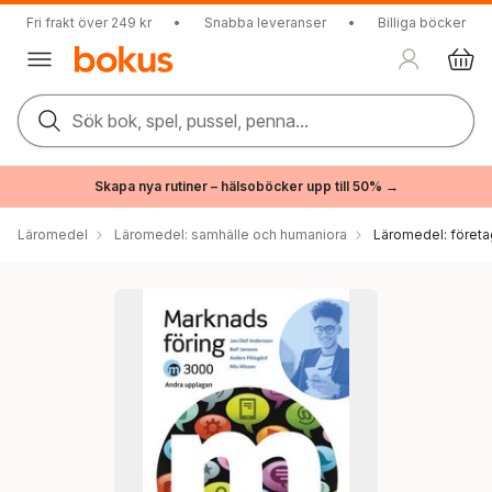
Fri frakt över 249 kr
•
Snabba leveranser
•
Billiga böcker
Sök bok, spel, pussel, penna...
Skapa nya rutiner – hälsoböcker upp till 50% →
Läromedel
Läromedel: samhälle och humaniora
Läromedel: föret