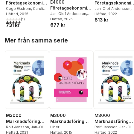
E4000
Företagsekonomi
Företagsekonomi 
Företagsekonomi
nivå 1 Faktabok
Cege Ekström
,
Caroline
Faktabok
Jan-Olof Andersson
,
nivå 1 Övningsbok
Jan-Olof Andersson
,
Hansson
Häftad
, 2025
,
Rolf Jansson
,
Cege Ekström
Häftad
, 2022
,
Rolf
813 kr
Cege Ekström
Häftad
, 2025
,
Caroline
Jan-Olof Andersson
(
1
)
Jansson
5,0
utav 5 stjärnor. Totalt antal röster:
677 kr
731 kr
Hansson
,
Rolf Jansson
Hoppa över listan
Mer från samma serie
M3000
M3000
M3000
Marknadsföring
Marknadsföring
Marknadsföring
Övningsbok
Rolf Jansson
,
Jan-Olof
Kommentarer och
Liber
Kommentarer och
Rolf Jansson
,
Jan-Olo
Andersson
Häftad
, 2021
,
Anders
Häftad
, 2015
Andersson
Häftad
, 2022
,
Anders
lösningar
lösningar