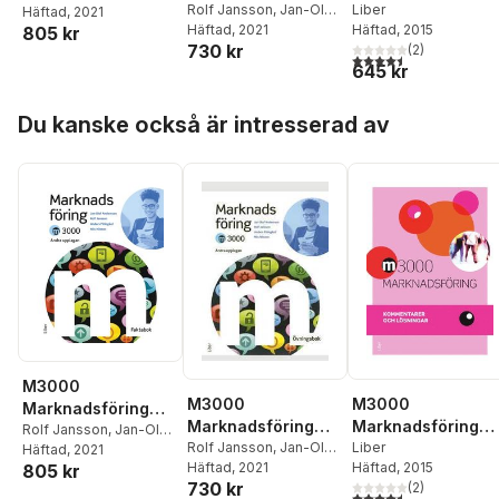
Övningsbok
Rolf Jansson
,
Jan-Olof
Kommentarer och
Liber
Andersson
Häftad
, 2021
,
Anders
Andersson
Häftad
, 2021
,
Anders
Häftad
, 2015
805 kr
Pihlsgård
,
Nils Nilsson
lösningar
730 kr
Pihlsgård
,
Nils Nilsson
(
2
)
4,5
utav 5 stjärnor. Tota
645 kr
Hoppa över listan
Du kanske också är intresserad av
M3000
M3000
M3000
Marknadsföring
Marknadsföring
Marknadsföring
Faktabok
Rolf Jansson
,
Jan-Olof
Övningsbok
Rolf Jansson
,
Jan-Olof
Kommentarer och
Liber
Andersson
Häftad
, 2021
,
Anders
Andersson
Häftad
, 2021
,
Anders
Häftad
, 2015
805 kr
Pihlsgård
,
Nils Nilsson
lösningar
730 kr
Pihlsgård
,
Nils Nilsson
(
2
)
4,5
utav 5 stjärnor. Tota