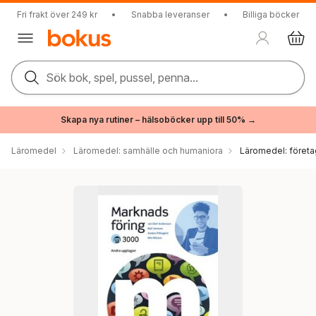
Fri frakt över 249 kr
•
Snabba leveranser
•
Billiga böcker
Sök bok, spel, pussel, penna...
Skapa nya rutiner – hälsoböcker upp till 50% →
Läromedel
Läromedel: samhälle och humaniora
Läromedel: föret