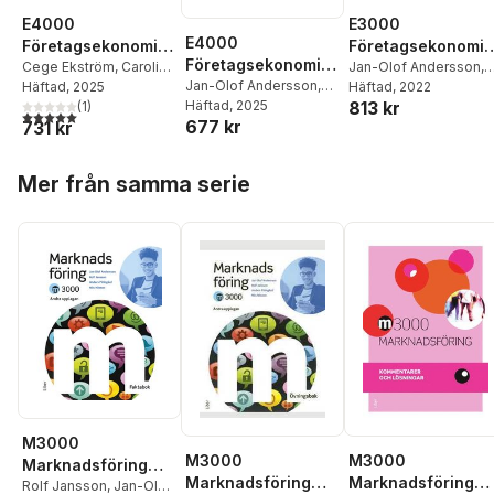
E4000
E3000
E4000
Företagsekonomi
Företagsekonomi 
Företagsekonomi
nivå 1 Faktabok
Cege Ekström
,
Caroline
Faktabok
Jan-Olof Andersson
,
nivå 1 Övningsbok
Jan-Olof Andersson
,
Hansson
Häftad
, 2025
,
Rolf Jansson
,
Cege Ekström
Häftad
, 2022
,
Rolf
813 kr
Cege Ekström
Häftad
, 2025
,
Caroline
Jan-Olof Andersson
(
1
)
Jansson
5,0
utav 5 stjärnor. Totalt antal röster:
677 kr
731 kr
Hansson
,
Rolf Jansson
Hoppa över listan
Mer från samma serie
M3000
M3000
M3000
Marknadsföring
Marknadsföring
Marknadsföring
Faktabok
Rolf Jansson
,
Jan-Olof