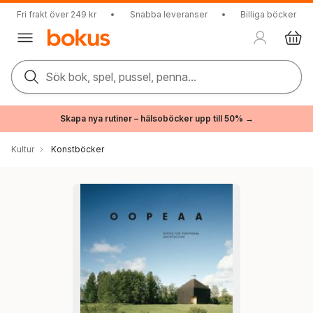
Fri frakt över 249 kr
•
Snabba leveranser
•
Billiga böcker
Sök bok, spel, pussel, penna...
Skapa nya rutiner – hälsoböcker upp till 50% →
Kultur
Konstböcker