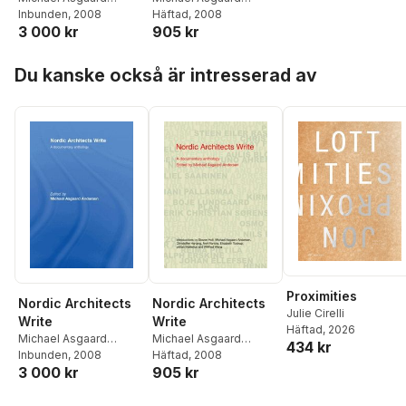
Andersen
Inbunden
, 2008
Andersen
Häftad
, 2008
3 000 kr
905 kr
Hoppa över listan
Du kanske också är intresserad av
Proximities
Nordic Architects
Nordic Architects
Julie Cirelli
Write
Write
Häftad
, 2026
Michael Asgaard
Michael Asgaard
434 kr
Andersen
Inbunden
, 2008
Andersen
Häftad
, 2008
3 000 kr
905 kr