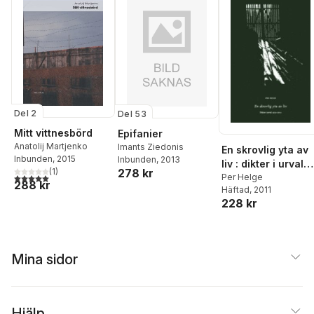
Del 2
Del 53
Mitt vittnesbörd
Epifanier
Anatolij Martjenko
Imants Ziedonis
En skrovlig yta av
Inbunden
, 2015
Inbunden
, 2013
liv : dikter i urval
278 kr
(
1
)
5,0
utav 5 stjärnor. Totalt antal röster:
19742011
Per Helge
288 kr
Häftad
, 2011
228 kr
Mina sidor
Hjälp