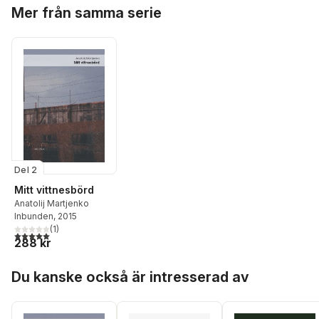
Hoppa över listan
Mer från samma serie
Del 2
Mitt vittnesbörd
Anatolij Martjenko
Inbunden
, 2015
(
1
)
5,0
utav 5 stjärnor. Totalt antal röster:
288 kr
Hoppa över listan
Du kanske också är intresserad av