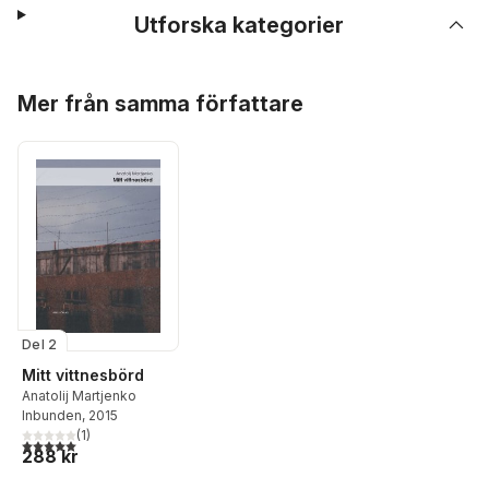
Utforska kategorier
Hoppa över listan
Mer från samma författare
Del 2
Mitt vittnesbörd
Anatolij Martjenko
Inbunden
, 2015
(
1
)
5,0
utav 5 stjärnor. Totalt antal röster:
288 kr