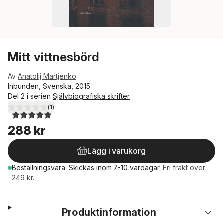
Mitt vittnesbörd
Av
Anatolij Martjenko
Inbunden, Svenska, 2015
Del 2 i serien
Självbiografiska skrifter
(
1
)
5,0
utav 5 stjärnor. Totalt antal röster:
288 kr
Lägg i varukorg
Beställningsvara.
Skickas
inom 7-10 vardagar
.
Fri frakt över
249 kr.
Produktinformation