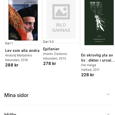
Del 53
Del 1
Epifanier
Lev som alla andra
Imants Ziedonis
En skrovlig yta av
Anatolij Martjenko
Inbunden
, 2013
liv : dikter i urval
Inbunden
, 2016
278 kr
288 kr
19742011
Per Helge
Häftad
, 2011
228 kr
Mina sidor
Hjälp