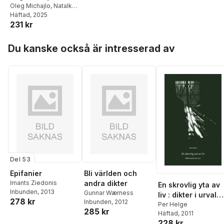
ukrainska
Oleg Michajlo
,
Natalka
Blok
Häftad
,
Oleksandr Zjuhan
, 2025
,
kortpjäser
231 kr
Maryna Smiljanets
,
Olena Astasieva
,
Hoppa över listan
Oksana Hrytsenko
,
Du kanske också är intresserad av
Olena Sjevtjenko
Del 53
Epifanier
Bli världen och
Imants Ziedonis
andra dikter
En skrovlig yta av
Inbunden
, 2013
Gunnar Wærness
liv : dikter i urval
278 kr
Inbunden
, 2012
19742011
Per Helge
285 kr
Häftad
, 2011
228 kr