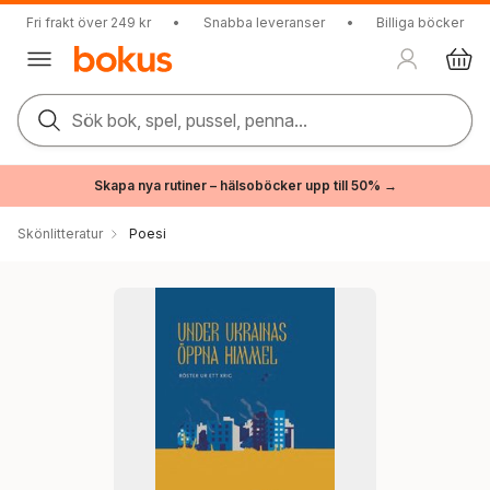
Fri frakt över 249 kr
•
Snabba leveranser
•
Billiga böcker
Sök bok, spel, pussel, penna...
Skapa nya rutiner – hälsoböcker upp till 50% →
Skönlitteratur
Poesi