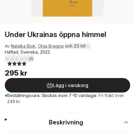
Under Ukrainas öppna himmel
Av
Natalka Blok
,
Olga Bragina
och 23 till
Häftad, Svenska, 2022
(
2
)
4,0
utav 5 stjärnor. Totalt antal röster:
295 kr
Lägg i varukorg
Beställningsvara.
Skickas
inom 7-10 vardagar
.
Fri frakt över
249 kr.
Beskrivning