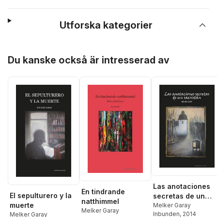
Utforska kategorier
Hoppa över listan
Du kanske också är intresserad av
Las anotaciones
En tindrande
El sepulturero y la
secretas de un
natthimmel
muerte
sacristán
Melker Garay
Melker Garay
Inbunden
, 2014
Melker Garay