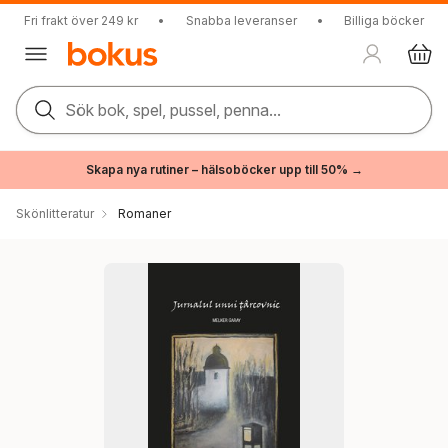
Fri frakt över 249 kr
•
Snabba leveranser
•
Billiga böcker
Sök bok, spel, pussel, penna...
Skapa nya rutiner – hälsoböcker upp till 50% →
Skönlitteratur
Romaner