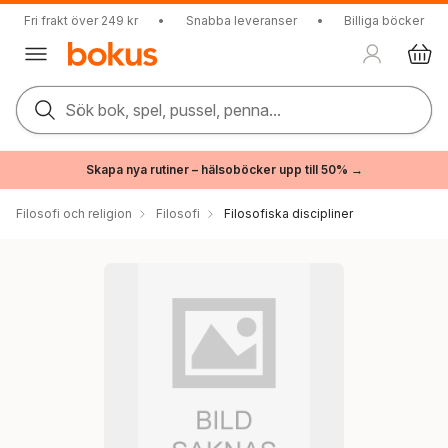
Fri frakt över 249 kr
•
Snabba leveranser
•
Billiga böcker
Sök bok, spel, pussel, penna...
Skapa nya rutiner – hälsoböcker upp till 50% →
Filosofi och religion
Filosofi
Filosofiska discipliner