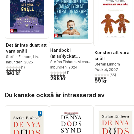
Det är inte dumt att
Handbok i
vara snäll
Konsten att vara
(miss)lyckat
Stefan Einhorn
,
Liv
snäll
föräldraskap
Stefan Einhorn
,
Michael
Svirsky
Inbunden
, 2025
Stefan Einhorn
Einhorn
Inbunden
, 2024
(
1
)
5,0
utav 5 stjärnor. Totalt antal röster:
Pocket
, 2007
190 kr
(
11
)
4,9
utav 5 stjärnor. Totalt antal röster:
(
55
)
3,7
utav 5 stjärnor. Tota
298 kr
99 kr
Hoppa över listan
Du kanske också är intresserad av