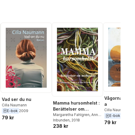
Vågorna Alma,
Vad ser du nu
Mamma hursomhelst :
a
Cilla Naumann
Berättelser om
Cilla Naumann
E-bok
2009
moderskap
Margaretha Fahlgren
,
Anna
E-bok
2015
79 kr
Williams
Inbunden
,
Aase Berg
, 2018
,
Ulrika
79 kr
238 kr
Dahl
,
Emma
Eleonorasdotter
,
Kristin