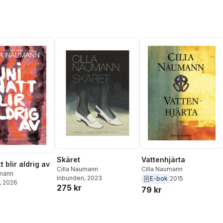
Skäret
Vattenhjärta
t blir aldrig av
Cilla Naumann
Cilla Naumann
umann
Inbunden
, 2023
E-bok
2015
, 2026
275 kr
79 kr