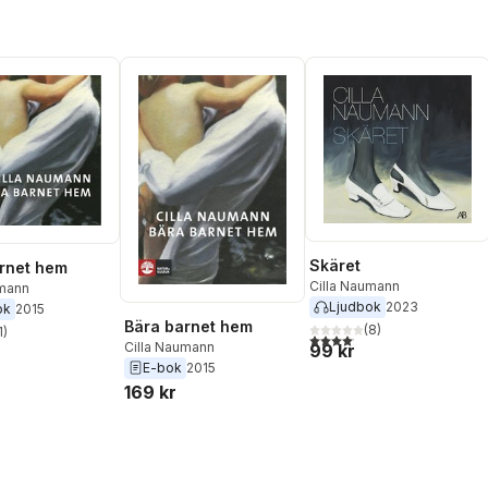
Skäret
rnet hem
Cilla Naumann
umann
Ljudbok
2023
ok
2015
Bära barnet hem
(
8
)
1
)
4,1
utav 5 stjärnor. Totalt anta
stjärnor. Totalt antal röster:
Cilla Naumann
99 kr
E-bok
2015
169 kr