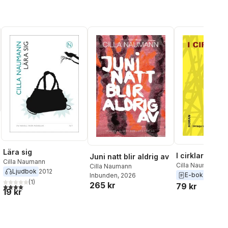
Eliasson
,
Jenny Engström
Baron
,
Gabriele Griffin
,
Anneli Jordahl
,
Christian
Lenemark
,
Erik Masao
Eriksson
,
Merete
Mazzarella
,
Cilla Naumann
,
Cecilia Pettersson
,
Christine Rubertsson
,
Sigrid Schottenius Cullhed
,
Anna Soltorp
,
Maria
Svenning
,
Sara Sylvén
,
Cecilia Torudd
,
Helena
Wahlström Henriksson
Lära sig
I cirklarna run
Juni natt blir aldrig av
l röster:
Cilla Naumann
Cilla Naumann
Cilla Naumann
Ljudbok
2012
E-bok
2009
Inbunden
, 2026
(
1
)
265 kr
79 kr
4,0
utav 5 stjärnor. Totalt antal röster:
19 kr