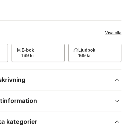
Visa alla
E-bok
Ljudbok
169 kr
169 kr
skrivning
tinformation
ka kategorier