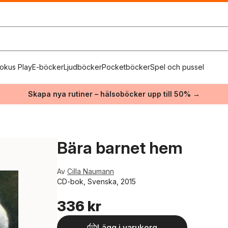
okus Play
E-böcker
Ljudböcker
Pocketböcker
Spel och pussel
Skapa nya rutiner – hälsoböcker upp till 50% →
Bära barnet hem
Av
Cilla Naumann
CD-bok, Svenska, 2015
336 kr
Lägg i varukorg