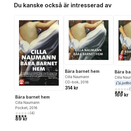
Hoppa över listan
Du kanske också är intresserad av
Bära barnet hem
Bära ba
Cilla Naumann
Cilla Na
CD-bok
, 2016
Ljudb
314 kr
(
3,0
utav 5 
169 kr
Bära barnet hem
Cilla Naumann
Pocket
, 2016
(
4
)
3,8
utav 5 stjärnor. Totalt antal röster:
89 kr