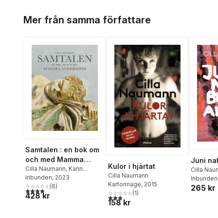
Hoppa över listan
Mer från samma författare
Samtalen : en bok om
och med Mamma
Juni nat
Kulor i hjärtat
Andersson
Cilla Naumann
,
Karin
Cilla Na
Cilla Naumann
Mamma Andersson
Inbunden
, 2023
Inbunden
Kartonnage
, 2015
(
6
)
265 kr
4,0
utav 5 stjärnor. Totalt antal röster:
(
1
)
428 kr
3,0
utav 5 stjärnor. Totalt antal röster:
158 kr