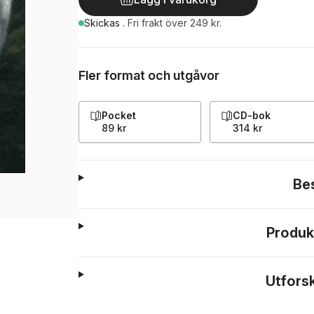
Skickas
.
Fri frakt över 249 kr.
Fler format och utgåvor
Pocket
CD-bok
89 kr
314 kr
Be
Produk
Utfors