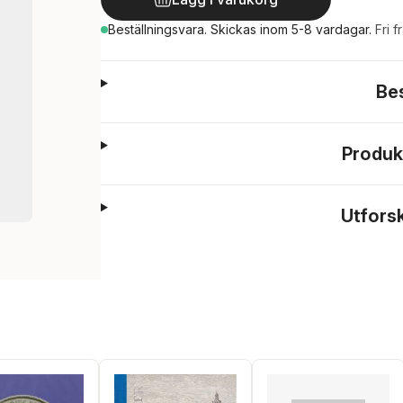
Beställningsvara.
Skickas
inom 5-8 vardagar
.
Fri f
Be
Produk
Utfors