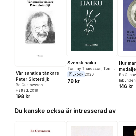
Svensk haiku
Hur man
Tommy Thuresson
,
Tomas
medalje
Vår samtida tänkare
Tranströmer
,
Lars
E-bok
2020
Bo Gusta
Peter Sloterdijk
Granström
,
Linnéa
79 kr
Inbunden
Bo Gustavsson
Axelsson
,
Fredrik Persson
,
146 kr
Häftad
, 2019
Johan Bergstad
,
Jonas
198 kr
Rasmussen
,
Bo
Gustavsson
,
Roland
Hoppa över listan
Persson
,
Sara Olsson
,
Du kanske också är intresserad av
Magnus Fridh
,
Lars
Nyström
,
Rolf Christerson
,
Christer Boberg
,
Fredrik
Ahlfors
,
Björn Wickenberg
,
Susanna Wasielewski