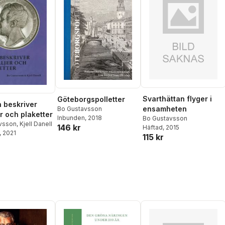
Svarthättan flyger i
Göteborgspolletter
 beskriver
ensamheten
Bo Gustavsson
r och plaketter
Inbunden
, 2018
Bo Gustavsson
vsson
,
Kjell Danell
146 kr
Häftad
, 2015
, 2021
115 kr