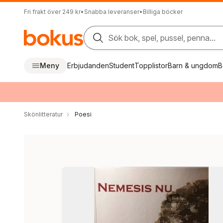
Fri frakt över 249 kr
•
Snabba leveranser
•
Billiga böcker
Sök bok, spel, pussel, penna...
Meny
Erbjudanden
Student
Topplistor
Barn & ungdom
B
Skönlitteratur
Poesi