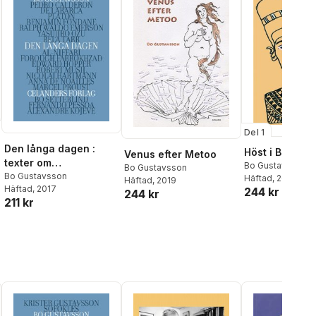
Del 1
Den långa dagen :
Höst i Berlin
Venus efter Metoo
texter om
Bo Gustavsson
Bo Gustavsson
verklighetskris
Bo Gustavsson
Häftad
, 2017
Häftad
, 2019
Häftad
, 2017
244 kr
244 kr
211 kr