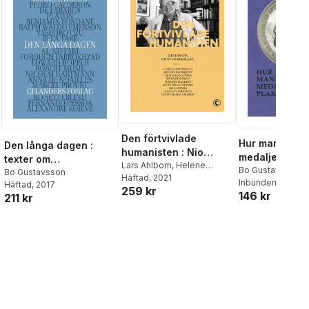
Den förtvivlade
Hur man beskr
Den långa dagen :
humanisten : Nio
medaljer och 
texter om
essäer om Sven
Lars Ahlbom
,
Helene
Bo Gustavsson
,
K
verklighetskris
Bo Gustavsson
Blomqvist
Häftad
, 2021
,
Crister Enander
,
Delblanc
Inbunden
, 2021
Häftad
, 2017
259 kr
Bo Gustavsson
,
Magnus
146 kr
211 kr
Halldin
,
Kurt Johannesson
,
Bo Larsson
,
Håkan
Lindgren
,
Jenny Maria
Nilsson