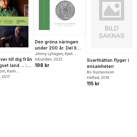
Den gröna näringen
under 200 år. Del II
Belöningar och
Jimmy Lyhagen
,
Kjell
ver till dig från
Danell
Inbunden
,
Bo Gustavsson
, 2022
minnen
Svarthättan flyger i
198 kr
set land ... :
ensamheten
och livssyn hos
bom
,
Karin
Bo Gustavsson
, 2017
,
Helene
Ekelöf och
Häftad
, 2015
t
,
Görel Cavalli-
115 kr
lblanc
,
Johan Cullberg
,
ehorn
,
Antoon
 Gustavsson
,
chen
,
John
ark
,
Bo Utas