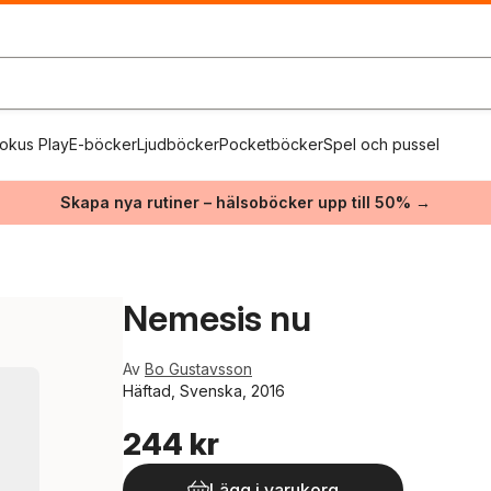
okus Play
E-böcker
Ljudböcker
Pocketböcker
Spel och pussel
Skapa nya rutiner – hälsoböcker upp till 50% →
Nemesis nu
Av
Bo Gustavsson
Häftad, Svenska, 2016
244 kr
Lägg i varukorg