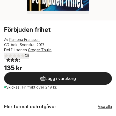
Förbjuden frihet
Av
Ramona Fransson
CD-bok, Svenska, 2017
Del 11 i serien
Greger Thulin
(
3
)
3,3
utav 5 stjärnor. Totalt antal röster:
135 kr
Lägg i varukorg
Skickas
.
Fri frakt över 249 kr.
Fler format och utgåvor
Visa alla