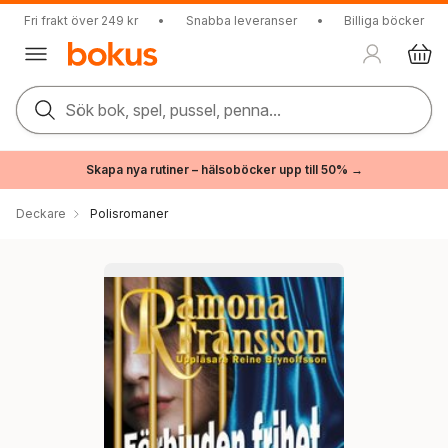
Fri frakt över 249 kr
•
Snabba leveranser
•
Billiga böcker
Sök bok, spel, pussel, penna...
Skapa nya rutiner – hälsoböcker upp till 50% →
Deckare
Polisromaner