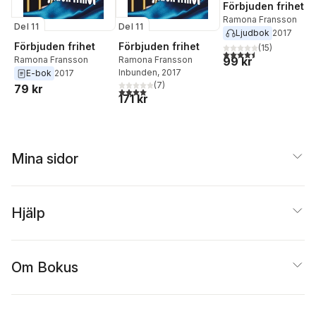
Förbjuden frihet
Ramona Fransson
Del 11
Del 11
Ljudbok
2017
Förbjuden frihet
Förbjuden frihet
(
15
)
4,5
utav 5 stjärnor. Tota
Ramona Fransson
Ramona Fransson
99 kr
Inbunden
, 2017
E-bok
2017
(
7
)
79 kr
4,0
utav 5 stjärnor. Totalt antal röster:
171 kr
Mina sidor
Hjälp
Om Bokus