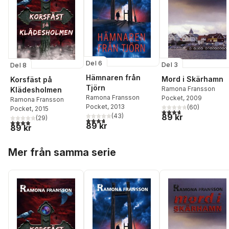
Del 6
Del 3
Del 8
Hämnaren från
Mord i Skärhamn
Korsfäst på
Tjörn
Ramona Fransson
Klädesholmen
Ramona Fransson
Pocket
, 2009
Ramona Fransson
Pocket
, 2013
(
60
)
Pocket
, 2015
3,7
utav 5 stjärnor. Tota
89 kr
(
43
)
(
29
)
3,7
utav 5 stjärnor. Totalt antal röster:
3,9
utav 5 stjärnor. Totalt antal röster:
89 kr
89 kr
Hoppa över listan
Mer från samma serie