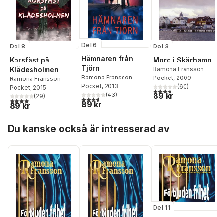
Del 6
Del 3
Del 8
Hämnaren från
Mord i Skärhamn
Korsfäst på
Tjörn
Ramona Fransson
Klädesholmen
Ramona Fransson
Pocket
, 2009
Ramona Fransson
Pocket
, 2013
(
60
)
Pocket
, 2015
3,7
utav 5 stjärnor. Tota
89 kr
(
43
)
(
29
)
3,7
utav 5 stjärnor. Totalt antal röster:
3,9
utav 5 stjärnor. Totalt antal röster:
89 kr
89 kr
Hoppa över listan
Du kanske också är intresserad av
Del 11