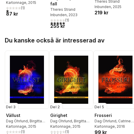
Theres Strand
Backlund
Kartonnage
,
Catrine
, 2015
fall
Inbunden
, 2025
Tollström
(
1
,
)
Dag Sandahl
,
Theres Strand
1,0
utav 5 stjärnor. Totalt antal röster:
219 kr
87 kr
Lars-Göran
Inbunden
, 2023
Halvdansson
,
Cornelia
(
1
)
5,0
utav 5 stjärnor. Totalt antal röster:
Södergren
,
Anneli
255 kr
Stålberg
,
Malin
Lundskog
,
Gunnel
Hoppa över listan
Du kanske också är intresserad av
Saric
,
Jenny
Jacobsson
,
Jessika
Nilsson
,
Carina Cefa
Öhrlund
,
Per Berg
,
Mirjam Lindahl
,
Anna
Wahlgren
,
Stefan
Wallner
,
Cecilie Östby
,
Jessika Devert
,
Carina
Aynsley
,
Michael Burlin
,
Ulrika Alenfelt
,
Jan
Björkman
,
Emelie Ström
Del 3
Del 2
Del 5
Vällust
Girighet
Frosseri
Dag Öhrlund
,
Birgitta
Dag Öhrlund
,
Birgitta
Dag Öhrlund
,
Catrine
Backlund
Kartonnage
,
Catrine
, 2015
Backlund
Kartonnage
,
Catrine
, 2015
Tollström
Kartonnage
,
Birgitta
, 2016
99 kr
Tollström
(
1
,
)
Dag Sandahl
,
Tollström
(
1
,
)
Dag Sandahl
,
Backlund
,
Dag Sandah