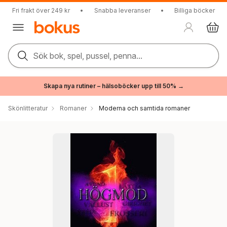
Fri frakt över 249 kr
•
Snabba leveranser
•
Billiga böcker
Sök bok, spel, pussel, penna...
Skapa nya rutiner – hälsoböcker upp till 50% →
Skönlitteratur
Romaner
Moderna och samtida romaner