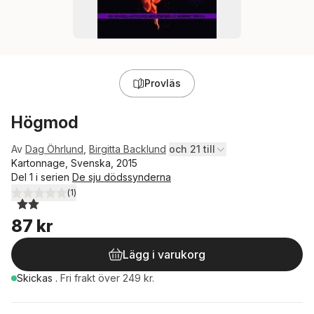
Provläs
Högmod
Av
Dag Öhrlund
,
Birgitta Backlund
och 21 till
Kartonnage, Svenska, 2015
Del 1 i serien
De sju dödssynderna
(
1
)
2,0
utav 5 stjärnor. Totalt antal röster:
87 kr
Lägg i varukorg
Skickas
.
Fri frakt över 249 kr.