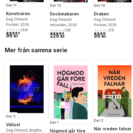
Del 11
Del 12
Del 10
Konstnären
Dockmakaren
Draken
Dag Öhrlund
Dag Öhrlund
Dag Öhrlund
Pocket
, 2026
Inbunden
, 2026
Pocket
, 2025
(
34
)
(
19
)
(
11
)
4,6
utav 5 stjärnor. Totalt antal röster:
4,7
utav 5 stjärnor. Totalt antal röster:
4,2
utav 5 stjärnor. Tota
99 kr
229 kr
99 kr
Hoppa över listan
Mer från samma serie
Del 3
Del 2
Del 1
Vällust
När vreden falnar
Dag Öhrlund
,
Birgitta
Högmod går före