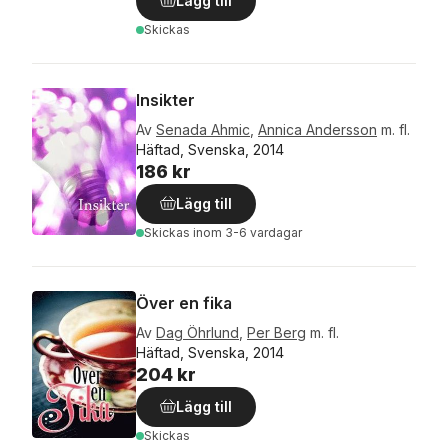
Lägg till
Skickas
Insikter
Av
Senada Ahmic
,
Annica Andersson
m. fl.
Häftad, Svenska, 2014
186 kr
Lägg till
Skickas
inom 3-6 vardagar
Över en fika
Av
Dag Öhrlund
,
Per Berg
m. fl.
Häftad, Svenska, 2014
204 kr
Lägg till
Skickas