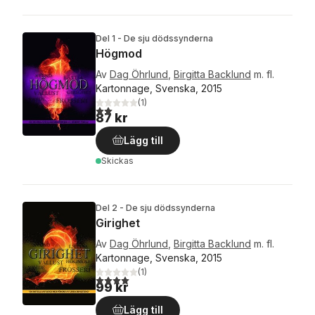
Del 1 - De sju dödssynderna
Högmod
Av
Dag Öhrlund
,
Birgitta Backlund
m. fl.
Kartonnage, Svenska, 2015
(
1
)
2,0
utav 5 stjärnor. Totalt antal röster:
87 kr
Lägg till
Skickas
Del 2 - De sju dödssynderna
Girighet
Av
Dag Öhrlund
,
Birgitta Backlund
m. fl.
Kartonnage, Svenska, 2015
(
1
)
4,0
utav 5 stjärnor. Totalt antal röster:
99 kr
Lägg till