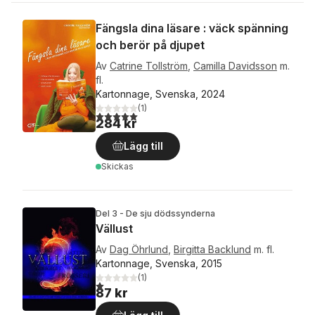
Fängsla dina läsare : väck spänning
och berör på djupet
Av
Catrine Tollström
,
Camilla Davidsson
m.
fl.
Kartonnage, Svenska, 2024
(
1
)
5,0
utav 5 stjärnor. Totalt antal röster:
284 kr
Lägg till
Skickas
Del 3 - De sju dödssynderna
Vällust
Av
Dag Öhrlund
,
Birgitta Backlund
m. fl.
Kartonnage, Svenska, 2015
(
1
)
1,0
utav 5 stjärnor. Totalt antal röster:
87 kr