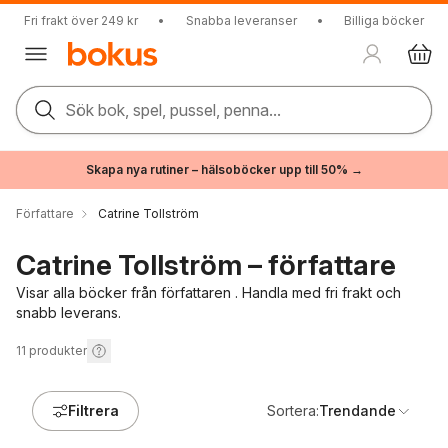
Fri frakt över 249 kr
•
Snabba leveranser
•
Billiga böcker
Sök bok, spel, pussel, penna...
Skapa nya rutiner – hälsoböcker upp till 50% →
Författare
Catrine Tollström
Catrine Tollström – författare
Visar alla böcker från författaren . Handla med fri frakt och
snabb leverans.
11
produkter
Filtrera
Sortera:
Trendande