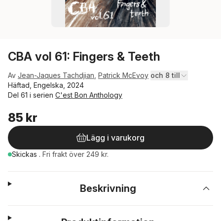
CBA vol 61: Fingers & Teeth
Av
Jean-Jaques Tachdjian
,
Patrick McEvoy
och 8 till
Häftad, Engelska, 2024
Del 61 i serien
C'est Bon Anthology
85 kr
Lägg i varukorg
Skickas
.
Fri frakt över 249 kr.
Beskrivning