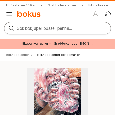
Fri frakt över 249 kr
•
Snabba leveranser
•
Billiga böcker
Sök bok, spel, pussel, penna...
Skapa nya rutiner – hälsoböcker upp till 50% →
Tecknade serier
Tecknade serier och romaner