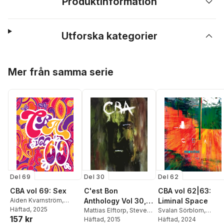
Produktinformation
Utforska kategorier
Hoppa över listan
Mer från samma serie
Del 69
Del 30
Del 62
CBA vol 69: Sex
C'est Bon
CBA vol 62|63:
Aiden Kvarnström
,
Anthology Vol 30, A
Liminal Space
Rikard Stenius
Häftad
, 2025
,
Sandra
new hope
Mattias Elftorp
,
Steve
Svalan Sörblom
,
157 kr
“Sam” Mattsson-
Nyberg
Häftad
, 2015
,
Stefan Petrini
,
Anamarija Kvas
Häftad
, 2024
,
Tom