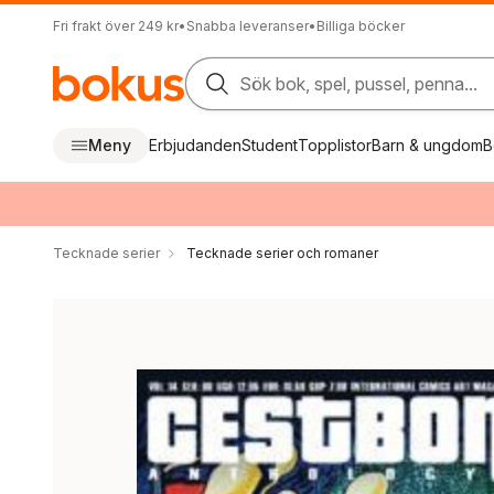
Fri frakt över 249 kr
•
Snabba leveranser
•
Billiga böcker
Sök bok, spel, pussel, penna...
Meny
Erbjudanden
Student
Topplistor
Barn & ungdom
B
Tecknade serier
Tecknade serier och romaner