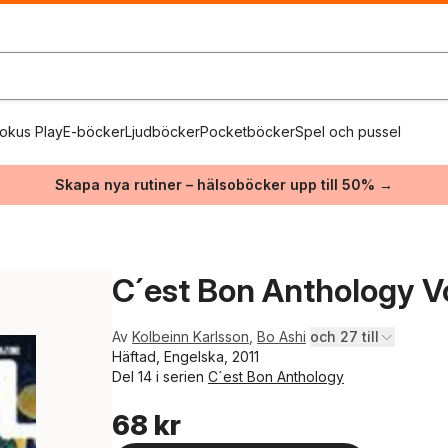
okus Play
E-böcker
Ljudböcker
Pocketböcker
Spel och pussel
Skapa nya rutiner – hälsoböcker upp till 50% →
C´est Bon Anthology Vo
Av
Kolbeinn Karlsson
,
Bo Ashi
och 27 till
Häftad, Engelska, 2011
Del 14 i serien
C´est Bon Anthology
68 kr