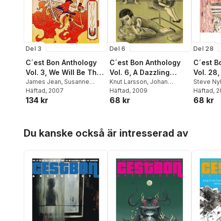
Granér
,
David Nessle
,
Mats
Jonsson
Del 3
Del 6
Del 28
C´est Bon Anthology
C´est Bon Anthology
C´est B
Vol. 3, We Will Be The
Vol. 6, A Dazzling
Vol. 28
New Mainstream
James Jean
,
Susanne
Compilation
Knut Larsson
,
Johan
Scienc
Steve Ny
Johansson
Häftad
, 2007
,
Koren Shadmi
,
Jergner-Ekervik
Häftad
, 2009
,
Rebecka
Maciej K
Häftad
, 
134 kr
68 kr
68 kr
Yvan Alagbé
,
Stefano Ricci
,
Lindberg
,
Lina Blixt
,
Olivier
Daily
,
Mar
Andrea Bruno
,
Gorg Mallia
,
Schrauwen
,
Fredrik
Carolina 
Jessica Kurki
,
Mattias
Strömberg
,
Mattias Elftorp
,
Elftorp
,
M
Hoppa över listan
Elftorp
,
Daniel Novakovic
Jamil Mani
,
Chiu Kwong
Haverho
Du kanske också är intresserad av
Man
Christoff
Karoline S
Simeono