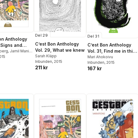
Del 29
Del 31
on Anthology
C’est Bon Anthology
C’est Bon Anthology
, Signs and
Vol. 29, What we knew
Vol. 31, Find me in this
e
berg
,
Jamil Mani
,
Sarah Kläpp
alymon
2015
,
John
city
Mari Ahokoivu
Inbunden
, 2015
ine Schneider
,
Inbunden
, 2015
211 kr
Hicks
,
Mattias
167 kr
ari Ahokoivu
,
Allan
lm
,
Ylva Oknelid
,
er Frostgård
,
tjernfelt
,
Milena
va