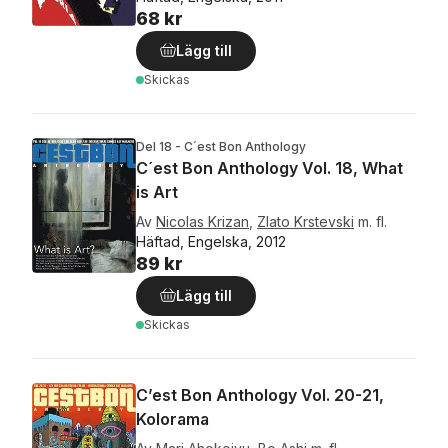
68 kr
Lägg till
Skickas
Del 18 - C´est Bon Anthology
C´est Bon Anthology Vol. 18, What
is Art
Av
Nicolas Krizan
,
Zlato Krstevski
m. fl.
Häftad, Engelska, 2012
89 kr
Lägg till
Skickas
C’est Bon Anthology Vol. 20-21,
Kolorama