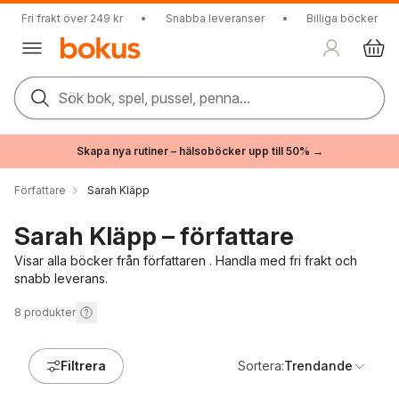
Fri frakt över 249 kr
•
Snabba leveranser
•
Billiga böcker
Sök bok, spel, pussel, penna...
Skapa nya rutiner – hälsoböcker upp till 50% →
Författare
Sarah Kläpp
Sarah Kläpp – författare
Visar alla böcker från författaren . Handla med fri frakt och
snabb leverans.
8
produkter
Filtrera
Sortera:
Trendande