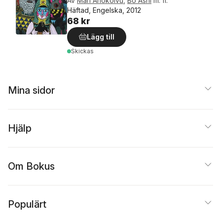
Av
Mari Ahokoivu
,
Bo Ashi
m. fl.
Häftad, Engelska, 2012
68 kr
Lägg till
Skickas
Mina sidor
Hjälp
Om Bokus
Populärt