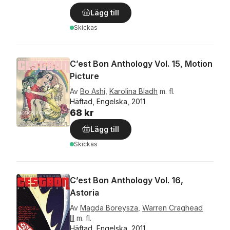
Lägg till
Skickas
C’est Bon Anthology Vol. 15, Motion
Picture
Av
Bo Ashi
,
Karolina Bladh
m. fl.
Häftad, Engelska, 2011
68 kr
Lägg till
Skickas
C’est Bon Anthology Vol. 16,
Astoria
Av
Magda Boreysza
,
Warren Craghead
III
m. fl.
Häftad, Engelska, 2011