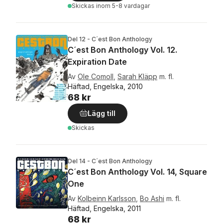
Skickas
inom 5-8 vardagar
Del 12 - C´est Bon Anthology
C´est Bon Anthology Vol. 12.
Expiration Date
Av
Ole Comoll
,
Sarah Kläpp
m. fl.
Häftad, Engelska, 2010
68 kr
Lägg till
Skickas
Del 14 - C´est Bon Anthology
C´est Bon Anthology Vol. 14, Square
One
Av
Kolbeinn Karlsson
,
Bo Ashi
m. fl.
Häftad, Engelska, 2011
68 kr