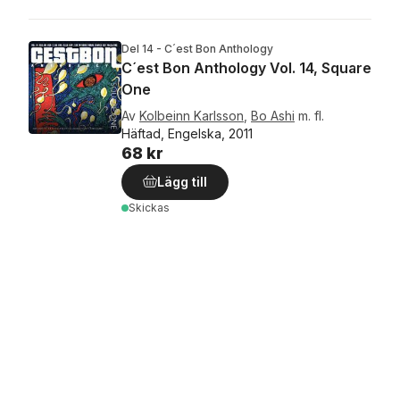
Del 14 - C´est Bon Anthology
C´est Bon Anthology Vol. 14, Square
One
Av
Kolbeinn Karlsson
,
Bo Ashi
m. fl.
Häftad, Engelska, 2011
68 kr
Lägg till
Skickas