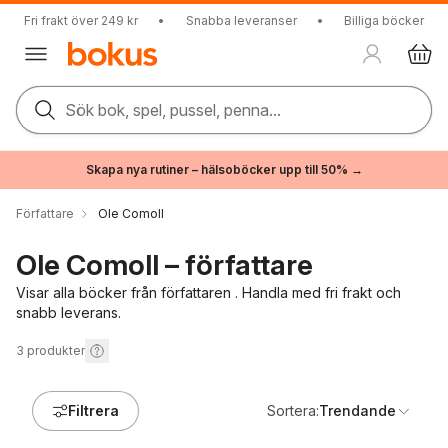
Fri frakt över 249 kr
•
Snabba leveranser
•
Billiga böcker
Sök bok, spel, pussel, penna...
Skapa nya rutiner – hälsoböcker upp till 50% →
Författare
Ole Comoll
Ole Comoll – författare
Visar alla böcker från författaren . Handla med fri frakt och
snabb leverans.
3
produkter
Filtrera
Sortera:
Trendande