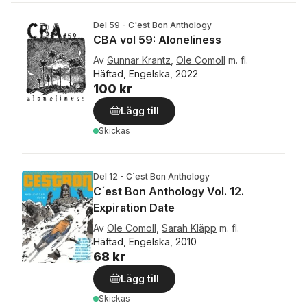
Del 59 - C'est Bon Anthology
CBA vol 59: Aloneliness
Av
Gunnar Krantz
,
Ole Comoll
m. fl.
Häftad, Engelska, 2022
100 kr
Lägg till
Skickas
Del 12 - C´est Bon Anthology
C´est Bon Anthology Vol. 12.
Expiration Date
Av
Ole Comoll
,
Sarah Kläpp
m. fl.
Häftad, Engelska, 2010
68 kr
Lägg till
Skickas