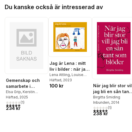
Hoppa över listan
Du kanske också är intresserad av
Jag är Lena : mitt
liv i bilder : när jag
är kreativ och mår
Lena Attling
,
Louise
Gemenskap och
Attling
Häftad
, 2023
bra
100 kr
När jag blir stor vil
samarbete i
jag bli en sån tant
kollektivhus och
Elsa Grip
,
Kerstin
som blöder
Birgitta Smiding
Kärnekull
Häftad
, 2025
,
Ingrid Sillén
bogemenskap
Inbunden
, 2014
(
1
)
5,0
utav 5 stjärnor. Totalt antal röster:
234 kr
(
1
)
5,0
utav 5 stjärnor. Tota
238 kr