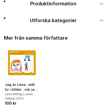
Produktinformation
Utforska kategorier
Hoppa över listan
Mer från samma författare
Jag är Lena : mitt
liv i bilder : när jag
är kreativ och mår
Lena Attling
,
Louise
Attling
Häftad
, 2023
bra
100 kr