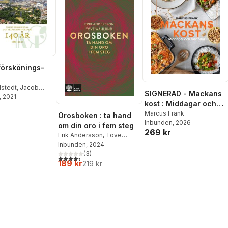
örskönings-
ingsförening
dstedt
,
Jacob
SIGNERAD - Mackans
 Klintborg Ahlklo
, 2021
,
: 1881-2021
kost : Middagar och
rsson
,
Anders
matlådor
Marcus Frank
Orosboken : ta hand
Inbunden
, 2026
om din oro i fem steg
269 kr
Erik Andersson
,
Tove
Wahlund
Inbunden
, 2024
(
3
)
4,3
utav 5 stjärnor. Totalt antal röster:
189 kr
219 kr