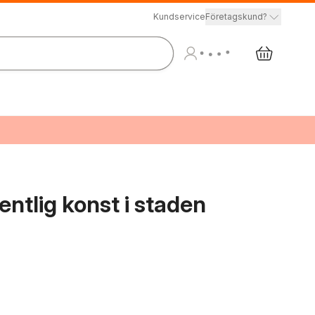
Kundservice
Företagskund?
entlig konst i staden