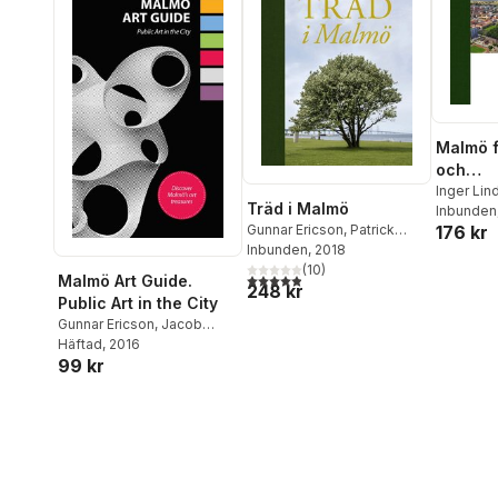
Malmö f
och
planter
Inger Lin
Träd i Malmö
Faxe
Inbunden
,
Åsa
140 år 
Gunnar Ericson
,
Patrick
176 kr
Göran La
Bellan
Inbunden
,
Camilla Anderson
, 2018
Reisnert
(
10
)
4,9
utav 5 stjärnor. Totalt antal röster:
Malmö Art Guide.
248 kr
Public Art in the City
Gunnar Ericson
,
Jacob
Faxe
Häftad
,
Thyra Evenäs Brandt
, 2016
,
99 kr
Merja Diaz