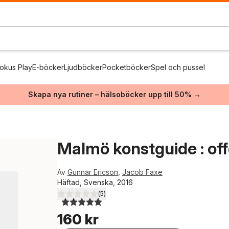
okus Play
E-böcker
Ljudböcker
Pocketböcker
Spel och pussel
Skapa nya rutiner – hälsoböcker upp till 50% →
Malmö konstguide : off
Av
Gunnar Ericson
,
Jacob Faxe
Häftad, Svenska, 2016
(
5
)
5,0
utav 5 stjärnor. Totalt antal röster:
160 kr