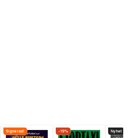
Signerad!
-19%
Nyhet