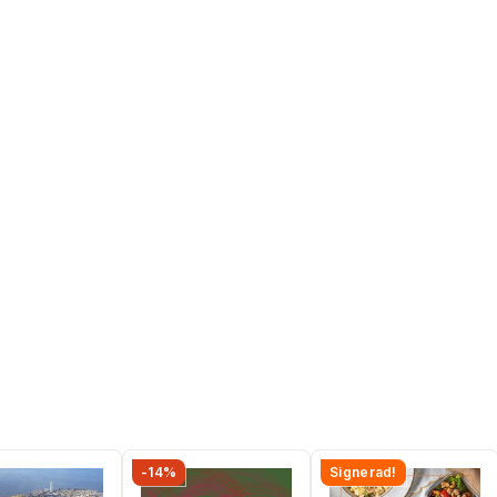
-14%
Signerad!