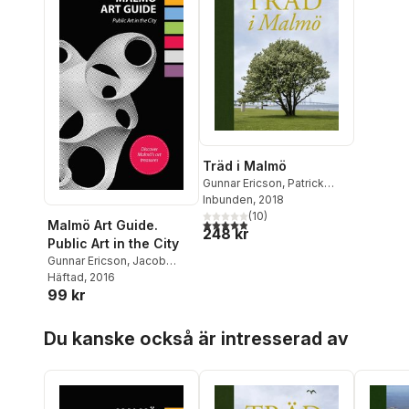
Träd i Malmö
Gunnar Ericson
,
Patrick
Bellan
Inbunden
,
Camilla Anderson
, 2018
(
10
)
4,9
utav 5 stjärnor. Totalt antal röster:
Malmö Art Guide.
248 kr
Public Art in the City
Gunnar Ericson
,
Jacob
Faxe
Häftad
,
Thyra Evenäs Brandt
, 2016
,
99 kr
Merja Diaz
Hoppa över listan
Du kanske också är intresserad av