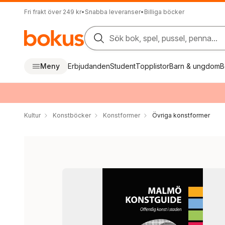
Fri frakt över 249 kr
•
Snabba leveranser
•
Billiga böcker
Sök bok, spel, pussel, penna...
Meny
Erbjudanden
Student
Topplistor
Barn & ungdom
B
Kultur
Konstböcker
Konstformer
Övriga konstformer