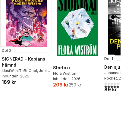
Del 2
SIGNERAD - Kopians
Del 1
hämnd
Den sjunde po
Stortaxi
IJustWantToBeCool
,
Joel
Johanna Bäckst
Flora Wiström
Adolphson
Inbunden
, 2026
,
Emil Ejdemo
Lerneby
Pocket
, 2026
Inbunden
, 2026
189 kr
Beer
,
Victor Beer
(
1
)
209 kr
259 kr
5,0
utav 5 stjärnor.
89 kr