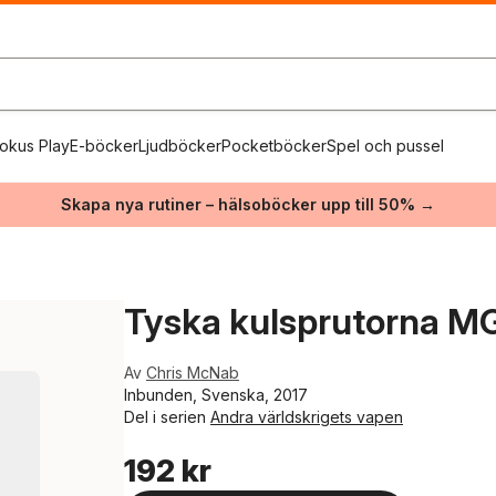
okus Play
E-böcker
Ljudböcker
Pocketböcker
Spel och pussel
Skapa nya rutiner – hälsoböcker upp till 50% →
Tyska kulsprutorna M
Av
Chris McNab
Inbunden, Svenska, 2017
Del i serien
Andra världskrigets vapen
192 kr