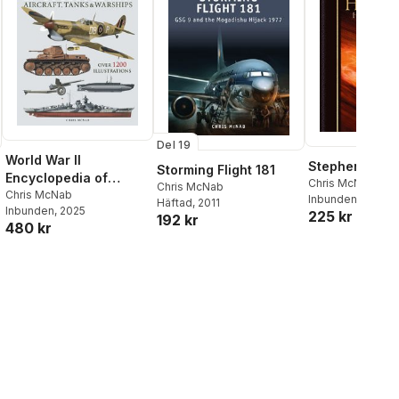
Del 19
World War II
Stephen Hawk
Storming Flight 181
Encyclopedia of
Chris McNab
Chris McNab
Aircraft, Tanks &
Chris McNab
Inbunden
, 2025
Häftad
, 2011
Inbunden
, 2025
Warships
225 kr
192 kr
480 kr