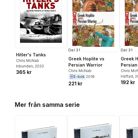
Del 31
Del 31
Hitler's Tanks
Greek Hoplite vs
Greek H
Chris McNab
Persian Warrior
Persian
Inbunden
, 2020
Chris McNab
Chris Mc
365 kr
Häftad
, 
E-bok
2018
192 kr
221 kr
Hoppa över listan
Mer från samma serie