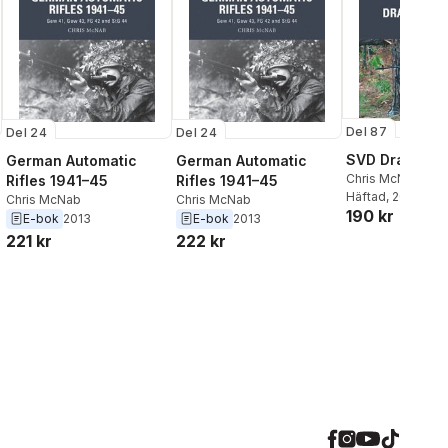
Del 87
Del 24
Del 24
SVD Dragunov 
German Automatic
German Automatic
Chris McNab
Rifles 1941–45
Rifles 1941–45
Häftad
, 2023
Chris McNab
Chris McNab
190 kr
E-bok
2013
E-bok
2013
221 kr
222 kr