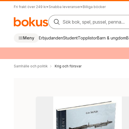
Fri frakt över 249 kr
•
Snabba leveranser
•
Billiga böcker
Sök bok, spel, pussel, penna...
Meny
Erbjudanden
Student
Topplistor
Barn & ungdom
B
Samhälle och politik
Krig och försvar