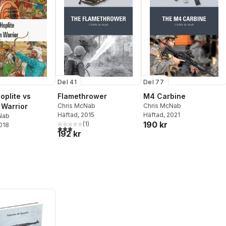
Del 41
Del 77
oplite vs
Flamethrower
M4 Carbine
 Warrior
Chris McNab
Chris McNab
Häftad
, 2015
Häftad
, 2021
Nab
190 kr
(
1
)
2018
3,0
utav 5 stjärnor. Totalt antal röster:
192 kr