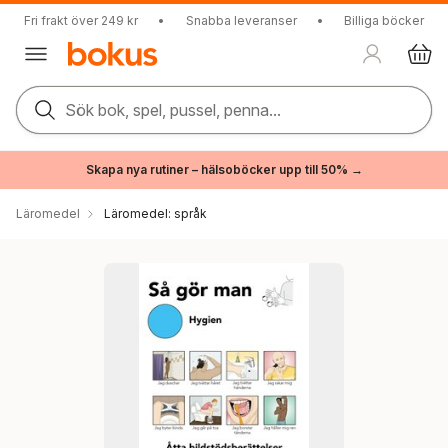
Fri frakt över 249 kr
•
Snabba leveranser
•
Billiga böcker
Sök bok, spel, pussel, penna...
Skapa nya rutiner – hälsoböcker upp till 50% →
Läromedel
Läromedel: språk