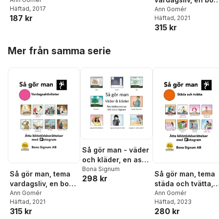
Häftad
, 2017
med pictogram
Ann Gomér
187 kr
Häftad
, 2021
315 kr
Hoppa över listan
Mer från samma serie
Så gör man - väder
och kläder, en ask
med åtta
Bona Signum
Så gör man, tema
Så gör man, tema
298 kr
bildberättelser
vardagsliv, en bok
städa och tvätta,
med pictogram
Ann Gomér
en bok med
Ann Gomér
Häftad
, 2021
Häftad
, 2023
pictogram
315 kr
280 kr