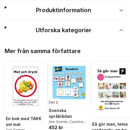
Produktinformation
Utforska kategorier
Hoppa över listan
Mer från samma författare
Del 2
Svenska
språklådan
En bok med TAKK
Ann Gomér
,
Carolina
Så gör man, tema
om mat
452 kr
Ståhlberg
vardagsliv, en bok
Ann Gomér