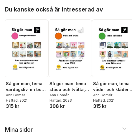
Hoppa över listan
Du kanske också är intresserad av
Så gör man, tema
Så gör man, tema
Så gör man, tema
vardagsliv, en bok
städa och tvätta,
väder och kläder,
med pictogram
Ann Gomér
en bok med TAKK
Ann Gomér
en bok med
Ann Gomér
Häftad
, 2021
Häftad
, 2023
Häftad
, 2021
pictogram
315 kr
308 kr
315 kr
Mina sidor